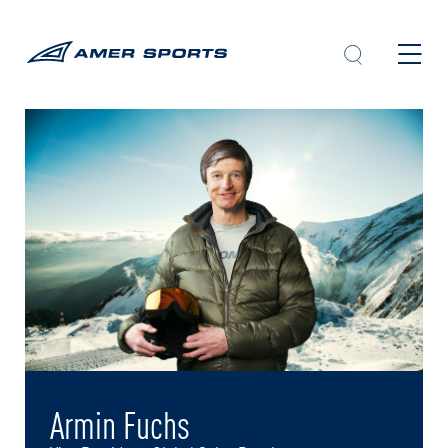
内
容
を
ス
キ
ッ
プ
Armin Fuchs