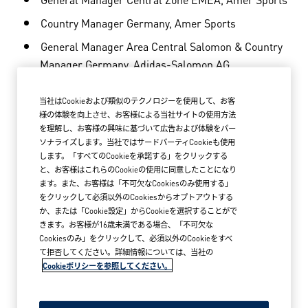
Country Manager Germany, Amer Sports
General Manager Area Central Salomon & Country
Manager Germany, Adidas-Salomon AG
Several commercial and strategic account
当社はCookieおよび類似のテクノロジーを使用して、お客
leadership roles in DACH, Adidas-Salomon AG
様の体験を向上させ、お客様による当社サイトの使用方法
Sales & Marketing Manager Germany
を理解し、お客様の興味に基づいて広告および体験をパー
ソナライズします。当社ではサードパーティCookieも使用
Nordica/Kästle/&asolo, Benetton Sportsystem
します。「すべてのCookieを承諾する」をクリックする
と、お客様はこれらのCookieの使用に同意したことになり
ます。また、お客様は「不可欠なCookiesのみ使用する」
Key positions of trust:
をクリックして必須以外のCookiesからオプトアウトする
か、または「Cookie設定」からCookieを選択することがで
きます。お客様が16歳未満である場合、「不可欠な
Member of the ISPO Advisory Board
Cookiesのみ」をクリックして、必須以外のCookieをすべ
Member of the German Outdoor Industry Expert
て拒否してください。詳細情報については、当社の
Cookieポリシーを参照してください。
Group