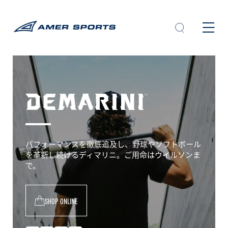
内
容
を
ス
キ
ッ
プ
D
e
M
パフォーマンスを徹底追及し、野球やソフトボール
a
を革新し続けるディマリニ。ご用命はウイルソンま
r
で。
i
n
SHOP ONLINE
i