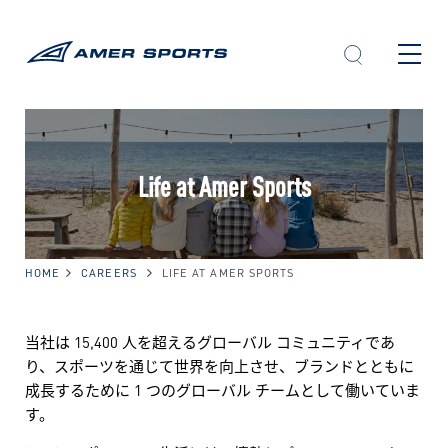
内
容
を
ス
キ
ッ
プ
Life at Amer Sports
HOME
CAREERS
LIFE AT AMER SPORTS
当社は 15,400 人を超えるグローバル コミュニティであ
り、スポーツを通じて世界を向上させ、ブランドとともに
成長するために 1 つのグローバル チームとして働いていま
す。