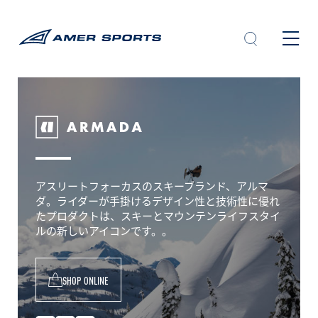
内
容
を
ス
キ
ッ
プ
A
r
m
アスリートフォーカスのスキーブランド、アルマ
ダ。ライダーが手掛けるデザイン性と技術性に優れ
a
たプロダクトは、スキーとマウンテンライフスタイ
d
ルの新しいアイコンです。。
a
SHOP ONLINE