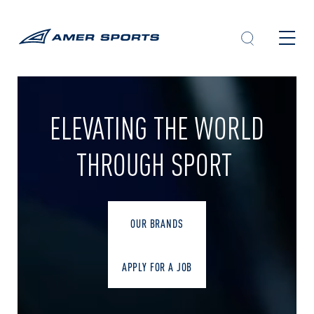
内
容
を
ス
キ
ッ
プ
ELEVATING THE WORLD
THROUGH SPORT
OUR BRANDS
APPLY FOR A JOB