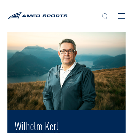
内
容
を
ス
キ
ッ
プ
Wilhelm Kerl