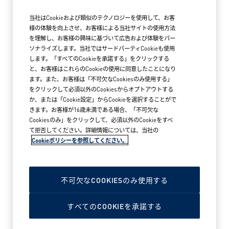
General Manager Business Unit Extrusion, Greiner
AG
当社はCookieおよび類似のテクノロジーを使用して、お客
様の体験を向上させ、お客様による当社サイトの使用方法
General Manager Division Sports & Service,
を理解し、お客様の興味に基づいて広告および体験をパー
Wintersteiger AG
ソナライズします。当社ではサードパーティCookieも使用
します。「すべてのCookieを承諾する」をクリックする
Director Sales, Marketing & Innovation FOR
と、お客様はこれらのCookieの使用に同意したことになり
Kunstofftechnik GmbH
ます。また、お客様は「不可欠なCookiesのみ使用する」
をクリックして必須以外のCookiesからオプトアウトする
か、または「Cookie設定」からCookieを選択することがで
きます。お客様が16歳未満である場合、「不可欠な
“All kinds of outdoor sports for the
Cookiesのみ」をクリックして、必須以外のCookieをすべ
body, all kinds of music for the heart,
て拒否してください。詳細情報については、当社の
Cookieポリシーを参照してください。
and various kinds of cooking styles for
the soul—a well-balanced life!”
不可欠なCOOKIESのみ使用する
WILHELM’S LINKEDIN PROFILE
すべてのCOOKIEを承諾する