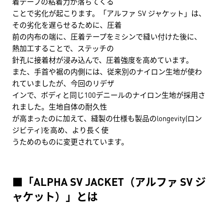
着テープの粘着力が落ちてくる
ことで劣化が起こります。「アルファ SV ジャケット」は、
その劣化を遅らせるために、圧着
前の内布の端に、圧着テープをミシンで縫い付けた後に、
熱加工することで、ステッチの
針孔に接着材が浸み込んで、圧着強度を高めています。
また、手首や裾の内側には、従来別のナイロン生地が使わ
れていましたが、今回のリデザ
インで、ボディと同じ100デニールのナイロン生地が採用さ
れました。生地自体の耐久性
が高まったのに加えて、縫製の仕様も製品のlongevity(ロン
ジビティ)を高め、より長く使
うためのものに変更されています。
■「ALPHA SV JACKET（アルファ SV ジ
ャケット）」とは