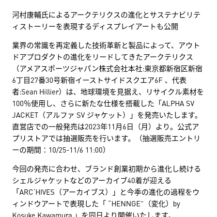
河村康輔氏によるアークテリクスの進化とサステナビリテ
ィストーリーを表現するディスプレイアートも公開
業界の常識を再定義した技術革新と製品によって、アウト
ドアプロダクトの進化をリードしてきたアークテリクス
（アメアスポーツジャパン株式会社本社:東京都新宿区新宿
6丁目27番30号新宿イーストサイドスクエア6F 、代表
者:Sean Hillier）は、地球環境を見据え、リサイクル素材を
100％使用し、さらに新たな仕様を搭載した「ALPHA SV
JACKET（アルファ SV ジャケット）」を発売いたします。
直営店での一般発売は2023年11月6日（月）より。公式ア
プリストアでは抽選販売を行います。（抽選販売エントリ
ーの期間：10/25-11/6 11:00）
今回の発売に合わせ、ブランド創業初期から進化し続ける
シェルジャケットなどのアーカイブ40着が迎える
「ARC‘HIVES（アーカイブス）」と今季の進化の過程をウ
ィンドウアートで表現した「 “HENNGE”（変化）by
Kosuke Kawamura 」を同日より開催いたします。