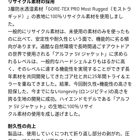
リサイクル素材の採用
3層防水透湿素材「GORE-TEX PRO Most Rugged（モストラ
ギッド）」の表地に100％リサイクル素材を使用しまし
た。
一般的にリサイクル素材は、未使用の素材のみを使ったも
のに比べて、安定性や耐久性という面で、機能的に劣る傾
向があります。過酷な自然環境で長時間過ごすアウトドア
の世界で使用される「アルファ SV ジャケット」に求めら
れるレベルは、一般的なハードシェルよりもはるかに高
く、そのレベルに達する機能性を実現することができず長
年素材を共同開発してきたゴア社と共に25年間トライ＆エ
ラーを重ねてきました。結果、今回耐久性×機能性の高さを
担保した、今までにないlongevity (ロンジビティ)の高さを
誇る生地の開発に成功。ハイエンドモデルである「アルフ
ァ SV ジャケット」の生地に100％リサイ
クル素材の使用を成し遂げました。
耐久性の向上
製品は、使用していくにつれて折り返し部分の剥がれ、圧