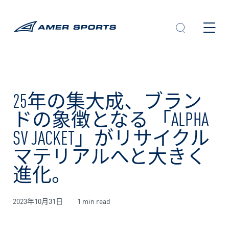
内
容
を
ス
キ
ッ
プ
25年の集大成、ブラン
ドの象徴となる 「ALPHA
SV JACKET」がリサイクル
マテリアルへと大きく
進化。
2023年10月31日
1 min read