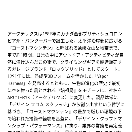
アークテリクスは1989年にカナダ西部ブリティシュコロン
ビア州・バンクーバーで誕生した。太平洋沿岸部に広がる
『コーストマウンテン』と呼ばれる急峻な山岳地帯まで、
車で約1時間。日常の中にアウトドア・アクティビティが自
然に溶け込んだこの街で、クライミングギアを製造販売す
るガレージブランド『ロックソリッド』としてスタート。
1991年には、熱成型3Dフォームを活かした「Vapor
Harness」を発売するとともに、生物の進化の歴史で最初
に空を舞った鳥とされる『始祖鳥』をモチーフに、社名を
ARC’TERYX（アークテリクス）に変更した。製品は常に
「デザイン フロム スクラッチ」から創り出すという哲学に
基づき、『コーストマウンテン』の豊かで厳しい環境の下
で培われた技術や経験を基盤に、「デザイン・クラフトマ
ンシップ・パフォーマンス」に拘り、業界の常識を再定義