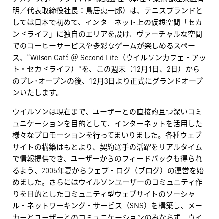
明／代表取締役社長：鳥居恵一郎）は、テニスブランドと
しては日本で初めて、インターネット上の仮想空間「セカ
ンドライフ」に独自のエリアを設け、ヴァーチャルな空間
でのコーヒーサービスや多彩なゲームが楽しめるスペー
ス、“Wilson Café ＠ Second Life（ウイルソンカフェ・アッ
ト・セカドライフ）”を、この週末（12月1日、2日）から
のプレ･オープンの後、12月3日より正式にグランドオープ
ンいたします。
ウイルソンは現在まで、ユーザーとの直接的且つ深いコミ
ュニケーションを目的として、インターネットを活用した
様々なプロモーションを行ってまいりました。各種ウェブ
サイトの構築はもとより、契約選手の活躍をリアルタイム
で情報提供でき、ユーザーからのフィードバックも得られ
るよう、2005年夏からウェブ・ログ（ブログ）の運営を始
めました。さらにはウイルソンユーザーのコミュニティ作
りを目的としたコミュニティ型ウェブサイトのソーシャ
ル・ネットワーキング・サービス（SNS）を構築し、メー
カーとユーザーとのコミュニケーションのみならず、ウイ