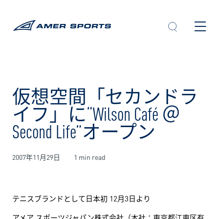
内
容
を
ス
キ
ッ
プ
仮想空間「セカンドラ
イフ」に“Wilson Café ＠
Second Life”オープン
2007年11月29日
1 min read
テニスブランドとして日本初 12月3日より
アメア スポーツジャパン株式会社（本社：東京都江東区有