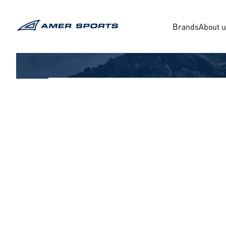
内
容
Brands
About 
を
ス
キ
ッ
プ