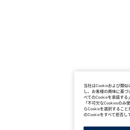
当社はCookieおよび
し、お客様の興味に基づい
べてのCookieを承諾
「不可欠なCookiesの
らCookieを選択するこ
のCookieをすべて拒