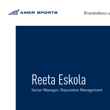
内
容
Brands
About 
を
ス
キ
ッ
プ
Reeta Eskola
Senior Manager, Reputation Management