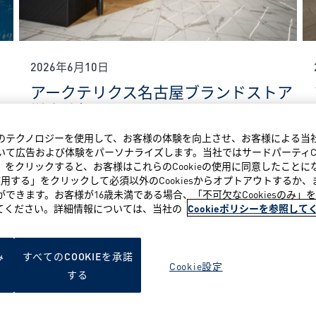
2026年6月10日
アークテリクス名古屋ブランドストア
増床移転オープン
類似のテクノロジーを使用して、お客様の体験を向上させ、お客様による
て広告および体験をパーソナライズします。当社ではサードパーティCo
する」をクリックすると、お客様はこれらのCookieの使用に同意したこと
み使用する」をクリックして必須以外のCookiesからオプトアウトするか、ま
READ MORE NEWS
とができます。お客様が16歳未満である場合、「不可欠なCookiesのみ
否してください。詳細情報については、当社の
Cookieポリシーを参照して
み
すべてのCOOKIEを承諾
Cookie設定
する