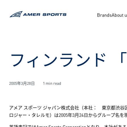
内
容
Brands
About 
を
ス
キ
ッ
プ
フィンランド 
2005年3月28日
1 min read
アメア スポーツ ジャパン株式会社（本社： 東京都渋
ロジャー・タレルモ）は2005年3月24日からグループ名
英語表記ではAmer Sports Corporationとなり、本社が