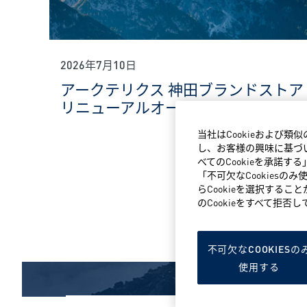
2026年7月10日
アークテリクス 神田ブランドストア
リニューアルオープン
当社はCookieおよび
し、お客様の興味に基づい
べてのCookieを承諾
「不可欠なCookiesの
らCookieを選択するこ
のCookieをすべて拒
不可欠なCOOKIESの
使用する