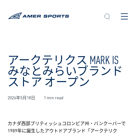
内
容
を
ス
キ
ッ
プ
アークテリクス MARK IS
みなとみらいブランド
ストア オープン
2026年5月18日
1 min read
カナダ西部ブリティッシュコロンビア州・バンクーバーで
1989年に誕生したアウトドアブランド「アークテリク