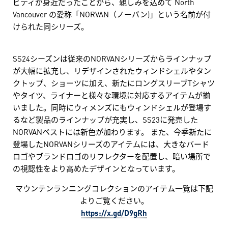
ビティが身近だったことから、親しみを込めて North
Vancouver の愛称「NORVAN（ノーバン)」という名前が付
けられた同シリーズ。
SS24シーズンは従来のNORVANシリーズからラインナップ
が大幅に拡充し、リデザインされたウィンドシェルやタン
クトップ、ショーツに加え、新たにロングスリーブTシャツ
やタイツ、ライナーと様々な環境に対応するアイテムが揃
いました。同時にウィメンズにもウィンドシェルが登場す
るなど製品のラインナップが充実し、SS23に発売した
NORVANベストには新色が加わります。 また、今季新たに
登場したNORVANシリーズのアイテムには、大きなバード
ロゴやブランドロゴのリフレクターを配置し、暗い場所で
の視認性をより高めたデザインとなっています。
マウンテンランニングコレクションのアイテム一覧は下記
よりご覧ください。
https://x.gd/D9gRh