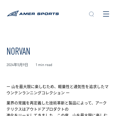
内
容
を
ス
キ
ッ
プ
NORVAN
2024年5月9日
1 min read
ー 山を最大限に楽しむため、軽量性と通気性を追求したマ
ウンテンランニングコレクション ー
業界の常識を再定義した技術革新と製品によって、アーク
テリクスはアウトドアプロダクトの
進化をリードしてきました。この度、山を最大限に楽しむ