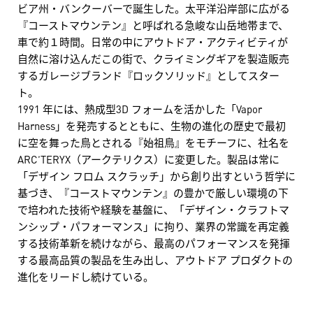
ビア州・バンクーバーで誕生した。太平洋沿岸部に広がる
『コーストマウンテン』と呼ばれる急峻な山岳地帯まで、
車で約１時間。日常の中にアウトドア・アクティビティが
自然に溶け込んだこの街で、クライミングギアを製造販売
するガレージブランド『ロックソリッド』としてスター
ト。
1991 年には、熱成型3D フォームを活かした「Vapor
Harness」を発売するとともに、生物の進化の歴史で最初
に空を舞った鳥とされる『始祖鳥』をモチーフに、社名を
ARC’TERYX（アークテリクス）に変更した。製品は常に
「デザイン フロム スクラッチ」から創り出すという哲学に
基づき、『コーストマウンテン』の豊かで厳しい環境の下
で培われた技術や経験を基盤に、「デザイン・クラフトマ
ンシップ・パフォーマンス」に拘り、業界の常識を再定義
する技術革新を続けながら、最高のパフォーマンスを発揮
する最高品質の製品を生み出し、アウトドア プロダクトの
進化をリードし続けている。