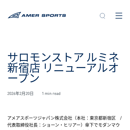
内
容
を
ス
キ
ッ
プ
サロモンストア ルミネ
新宿店 リニューアルオ
ープン
2026年2月20日
1 min read
アメアスポーツジャパン株式会社（本社：東京都新宿区 /
代表取締役社長：ショーン・ヒリアー）傘下でモダンマウ