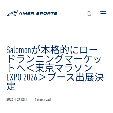
内
容
を
ス
キ
ッ
プ
Salomonが本格的にロー
ドランニングマーケッ
トへ＜東京マラソン
EXPO 2026＞ブース出展決
定
2026年2月2日
1 min read