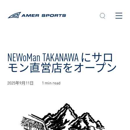
内
容
を
ス
キ
ッ
プ
NEWoMan TAKANAWA にサロ
モン直営店をオープン
2025年9月11日
1 min read