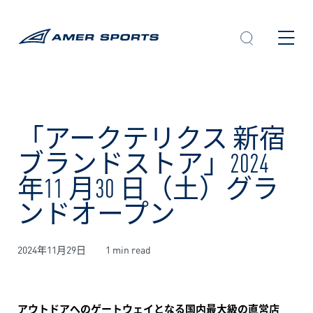
内
容
を
ス
キ
ッ
プ
「アークテリクス 新宿
ブランドストア」2024
年11 月30 日（土）グラ
ンドオープン
2024年11月29日
1 min read
アウトドアへのゲートウェイとなる国内最大級の直営店