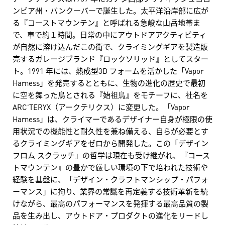
ンビア州・バンクーバーで誕生した。太平洋沿岸部に広が
る『コーストマウンテン』と呼ばれる急峻な山岳地帯ま
で、車で約１時間。日常の中にアウトドアアクティビティ
が自然に溶け込んだこの街で、クライミングギアを製造販
売するガレージブランド『ロックソリッド』としてスター
ト。1991 年には、熱成型3D フォームを活かした「Vapor
Harness」を発売するとともに、生物の進化の歴史で最初
に空を舞った鳥とされる『始祖鳥』をモチーフに、社名を
ARC’TERYX（アークテリクス）に変更した。「Vapor
Harness」は、クライマーであるデザイナー自身が極限の使
用状況での機能性と耐久性を兼ね備える、自らが必要とす
るクライミングギアをゼロから開発した。この「デザイン
フロム スクラッチ」の哲学は現在も受け継がれ、『コース
トマウンテン』の豊かで厳しい環境の下で培われた技術や
経験を基盤に、「デザイン・クラフトマンシップ・パフォ
ーマンス」に拘り、業界の常識を再定義する技術革新を続
けながら、最高のパフォーマンスを発揮する最高品質の製
品を生み出し、アウトドア・プロダクトの進化をリードし