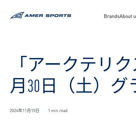
内
容
Brands
About 
を
ス
キ
ッ
プ
「アークテリクス
月30日（土）
2024年11月15日
1 min read