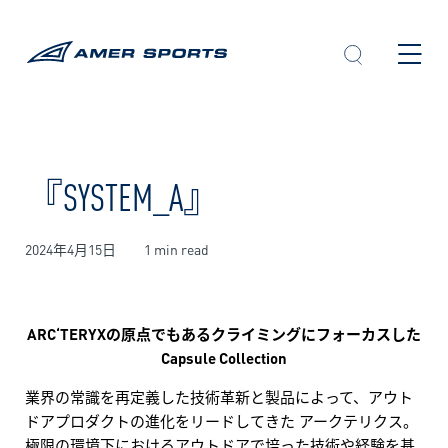
内
容
を
ス
キ
ッ
プ
『SYSTEM_A』
2024年4月15日
1 min read
ARC‘TERYXの原点でもあるクライミングにフォーカスした
Capsule Collection
業界の常識を再定義した技術革新と製品によって、アウト
ドアプロダクトの進化をリードしてきた アークテリクス。
極限の環境下におけるアウトドアで培った技術や経験を基