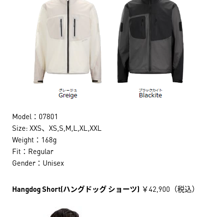
Model：07801
Size: XXS、XS,S,M,L,XL,XXL
Weight：168g
Fit：Regular
Gender：Unisex
Hangdog Short(ハングドッグ ショーツ)
￥42,900（税込）