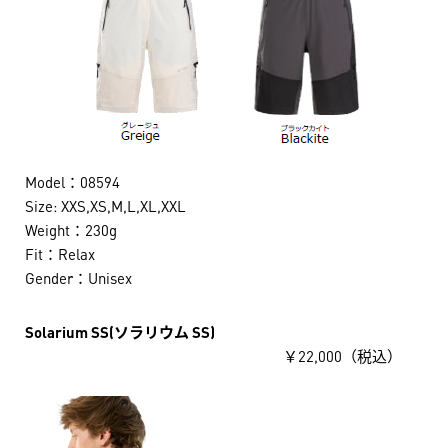
Model：08594
Size: XXS,XS,M,L,XL,XXL
Weight：230g
Fit：Relax
Gender：Unisex
Solarium SS(ソラリウム SS)
￥22,000（税込）