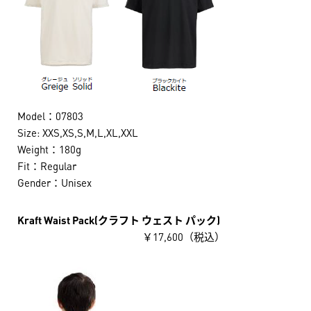
Model：07803
Size: XXS,XS,S,M,L,XL,XXL
Weight：180g
Fit：Regular
Gender：Unisex
Kraft Waist Pack(クラフト ウェスト パック)
￥17,600（税込）