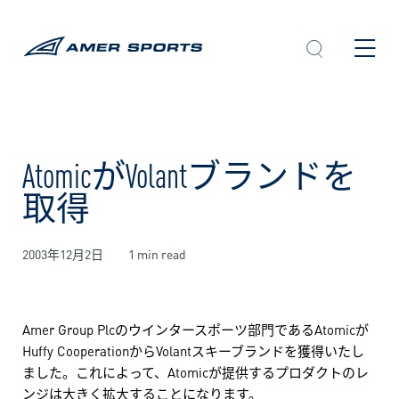
内
容
を
ス
キ
ッ
プ
AtomicがVolantブランドを
取得
2003年12月2日
1 min read
Amer Group Plcのウインタースポーツ部門であるAtomicが
Huffy CooperationからVolantスキーブランドを獲得いたし
ました。これによって、Atomicが提供するプロダクトのレ
ンジは大きく拡大することになります。