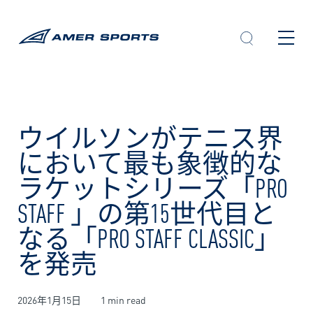
内
容
を
ス
キ
ッ
プ
ウイルソンがテニス界
において最も象徴的な
ラケットシリーズ「PRO
STAFF 」の第15世代目と
なる「PRO STAFF CLASSIC」
を発売
2026年1月15日
1 min read