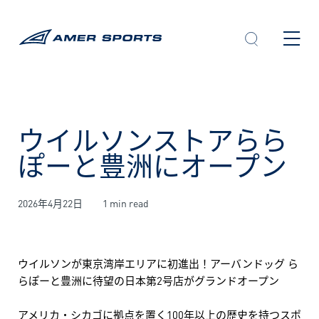
内
容
を
ス
キ
ッ
プ
ウイルソンストアらら
ぽーと豊洲にオープン
2026年4月22日
1 min read
ウイルソンが東京湾岸エリアに初進出！アーバンドッグ ら
らぽーと豊洲に待望の日本第2号店がグランドオープン
アメリカ・シカゴに拠点を置く100年以上の歴史を持つスポ