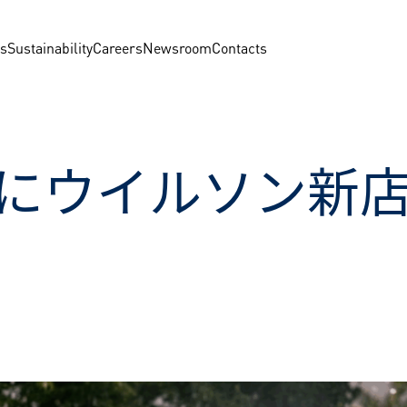
us
Sustainability
Careers
Newsroom
Contacts
にウイルソン新