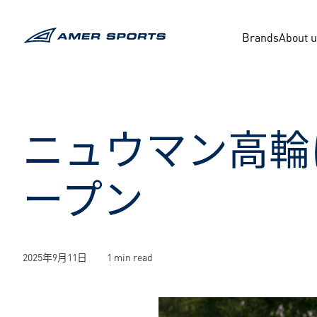
内
容
Brands
About 
を
ス
キ
ッ
プ
ニュウマン高輪
ープン
2025年9月11日
1 min read