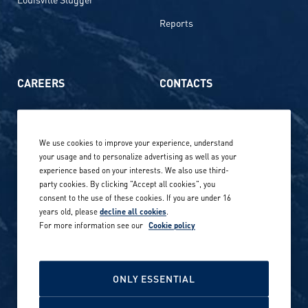
Reports
CAREERS
CONTACTS
Life at Amer Sports
Whistleblowing
We use cookies to improve your experience, understand
Our locations globally
your usage and to personalize advertising as well as your
experience based on your interests. We also use third-
Career stories
Privacy Policy
party cookies. By clicking "Accept all cookies", you
consent to the use of these cookies. If you are under 16
Careers in sports
years old, please
decline all cookies
.
Site terms
For more information see our
Cookie policy
Accessibility
INVESTORS
Cookie Policy
ONLY ESSENTIAL
NEWSROOM
Cookie settings