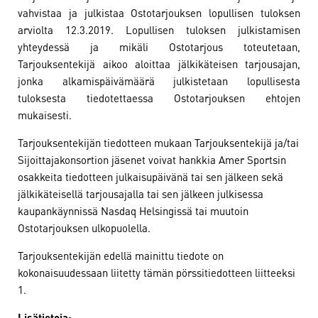
vahvistaa ja julkistaa Ostotarjouksen lopullisen tuloksen
arviolta 12.3.2019. Lopullisen tuloksen julkistamisen
yhteydessä ja mikäli Ostotarjous toteutetaan,
Tarjouksentekijä aikoo aloittaa jälkikäteisen tarjousajan,
jonka alkamispäivämäärä julkistetaan lopullisesta
tuloksesta tiedotettaessa Ostotarjouksen ehtojen
mukaisesti.
Tarjouksentekijän tiedotteen mukaan Tarjouksentekijä ja/tai
Sijoittajakonsortion jäsenet voivat hankkia Amer Sportsin
osakkeita tiedotteen julkaisupäivänä tai sen jälkeen sekä
jälkikäteisellä tarjousajalla tai sen jälkeen julkisessa
kaupankäynnissä Nasdaq Helsingissä tai muutoin
Ostotarjouksen ulkopuolella.
Tarjouksentekijän edellä mainittu tiedote on
kokonaisuudessaan liitetty tämän pörssitiedotteen liitteeksi
1.
Lisätietoja: