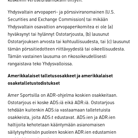
Yhdysvaltain arvopaperi- ja pörssiviranomainen (U.S.
Securities and Exchange Commission) tai mikään
Yhdysvaltain osavaltion arvopaperikomitea ei ole (a)
hyväksynyt tai hylännyt Ostotarjousta, (b) lausunut
Ostotarjouksen arvosta tai kohtuullisuudesta, tai (c) lausunut
tämän pörssitiedotteen riittävyydestä tai oikeellisuudesta.
Tämän vastainen lausuma on rikosoikeudellisesti
rangaistava teko Yhdysvalloissa.
Amerikkalaiset talletusosakkeet ja amerikkalaiset
osaketalletustodistukset
Amer Sportsilla on ADR-ohjelma koskien osakkeitaan.
Ostotarjous ei koske ADS:iä eikä ADR:iä. Ostotarjous
tehdään kuitenkin ADS:ia vastaamaan talletetuista
osakkeista, joita ADS:t edustavat. ADS:ien ja ADR:ien
haltijoita kehotetaan kääntymään asianomaisen
säilytysyhteisön puoleen koskien ADR:ien edustamien