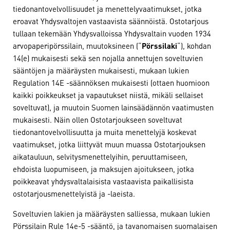
tiedonantovelvollisuudet ja menettelyvaatimukset, jotka
eroavat Yhdysvaltojen vastaavista säännöistä. Ostotarjous
tullaan tekemään Yhdysvalloissa Yhdysvaltain vuoden 1934
arvopaperipörssilain, muutoksineen (“
Pörssilaki
“), kohdan
14(e) mukaisesti sekä sen nojalla annettujen soveltuvien
sääntöjen ja määräysten mukaisesti, mukaan lukien
Regulation 14E -säännöksen mukaisesti (ottaen huomioon
kaikki poikkeukset ja vapautukset niistä, mikäli sellaiset
soveltuvat), ja muutoin Suomen lainsäädännön vaatimusten
mukaisesti. Näin ollen Ostotarjoukseen soveltuvat
tiedonantovelvollisuutta ja muita menettelyjä koskevat
vaatimukset, jotka liittyvät muun muassa Ostotarjouksen
aikatauluun, selvitysmenettelyihin, peruuttamiseen,
ehdoista luopumiseen, ja maksujen ajoitukseen, jotka
poikkeavat yhdysvaltalaisista vastaavista paikallisista
ostotarjousmenettelyistä ja -laeista.
Soveltuvien lakien ja määräysten salliessa, mukaan lukien
Pörssilain Rule 14e-5 -sääntö, ja tavanomaisen suomalaisen