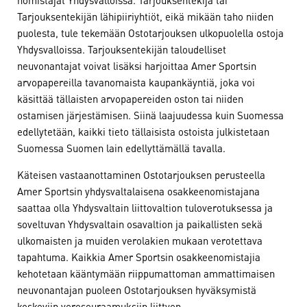
Tarjouksentekijän lähipiiriyhtiöt, eikä mikään taho niiden
puolesta, tule tekemään Ostotarjouksen ulkopuolella ostoja
Yhdysvalloissa. Tarjouksentekijän taloudelliset
neuvonantajat voivat lisäksi harjoittaa Amer Sportsin
arvopapereilla tavanomaista kaupankäyntiä, joka voi
käsittää tällaisten arvopapereiden oston tai niiden
ostamisen järjestämisen. Siinä laajuudessa kuin Suomessa
edellytetään, kaikki tieto tällaisista ostoista julkistetaan
Suomessa Suomen lain edellyttämällä tavalla.
Käteisen vastaanottaminen Ostotarjouksen perusteella
Amer Sportsin yhdysvaltalaisena osakkeenomistajana
saattaa olla Yhdysvaltain liittovaltion tuloverotuksessa ja
soveltuvan Yhdysvaltain osavaltion ja paikallisten sekä
ulkomaisten ja muiden verolakien mukaan verotettava
tapahtuma. Kaikkia Amer Sportsin osakkeenomistajia
kehotetaan kääntymään riippumattoman ammattimaisen
neuvonantajan puoleen Ostotarjouksen hyväksymistä
koskeviin veroseuraamuksiin liittyen.