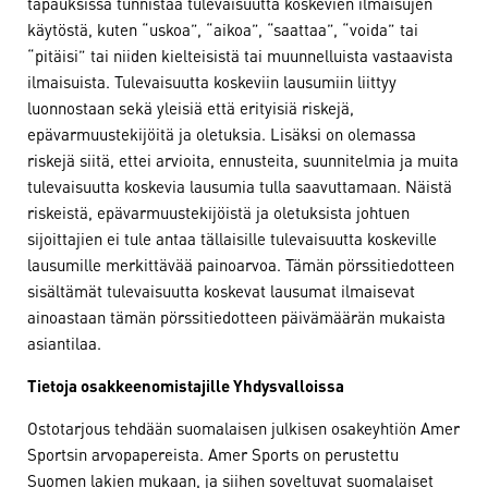
tapauksissa tunnistaa tulevaisuutta koskevien ilmaisujen
käytöstä, kuten “uskoa”, “aikoa”, “saattaa”, “voida” tai
“pitäisi” tai niiden kielteisistä tai muunnelluista vastaavista
ilmaisuista. Tulevaisuutta koskeviin lausumiin liittyy
luonnostaan sekä yleisiä että erityisiä riskejä,
epävarmuustekijöitä ja oletuksia. Lisäksi on olemassa
riskejä siitä, ettei arvioita, ennusteita, suunnitelmia ja muita
tulevaisuutta koskevia lausumia tulla saavuttamaan. Näistä
riskeistä, epävarmuustekijöistä ja oletuksista johtuen
sijoittajien ei tule antaa tällaisille tulevaisuutta koskeville
lausumille merkittävää painoarvoa. Tämän pörssitiedotteen
sisältämät tulevaisuutta koskevat lausumat ilmaisevat
ainoastaan tämän pörssitiedotteen päivämäärän mukaista
asiantilaa.
Tietoja osakkeenomistajille Yhdysvalloissa
Ostotarjous tehdään suomalaisen julkisen osakeyhtiön Amer
Sportsin arvopapereista. Amer Sports on perustettu
Suomen lakien mukaan, ja siihen soveltuvat suomalaiset