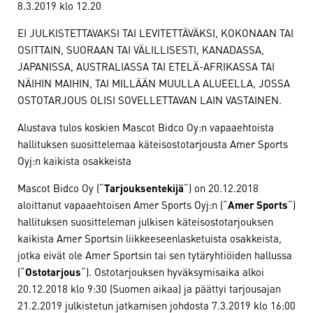
8.3.2019 klo 12.20
EI JULKISTETTAVAKSI TAI LEVITETTÄVÄKSI, KOKONAAN TAI
OSITTAIN, SUORAAN TAI VÄLILLISESTI, KANADASSA,
JAPANISSA, AUSTRALIASSA TAI ETELÄ-AFRIKASSA TAI
NÄIHIN MAIHIN, TAI MILLÄÄN MUULLA ALUEELLA, JOSSA
OSTOTARJOUS OLISI SOVELLETTAVAN LAIN VASTAINEN.
Alustava tulos koskien Mascot Bidco Oy:n vapaaehtoista
hallituksen suosittelemaa käteisostotarjousta Amer Sports
Oyj:n kaikista osakkeista
Mascot Bidco Oy (“
Tarjouksentekijä
“) on 20.12.2018
aloittanut vapaaehtoisen Amer Sports Oyj:n (“
Amer Sports
“)
hallituksen suositteleman julkisen käteisostotarjouksen
kaikista Amer Sportsin liikkeeseenlasketuista osakkeista,
jotka eivät ole Amer Sportsin tai sen tytäryhtiöiden hallussa
(“
Ostotarjous
“). Ostotarjouksen hyväksymisaika alkoi
20.12.2018 klo 9:30 (Suomen aikaa) ja päättyi tarjousajan
21.2.2019 julkistetun jatkamisen johdosta 7.3.2019 klo 16:00