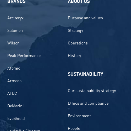
BRANDS
ABOUT US
Arc’teryx
Purpose and values
Salomon
Strategy
Wilson
Operations
Peak Performance
History
Atomic
SUSTAINABILITY
Armada
Our sustainability strategy
ATEC
Ethics and compliance
DeMarini
Environment
EvoShield
People
Louisville Slugger