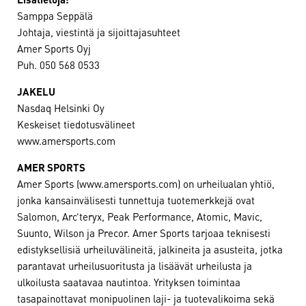
Samppa Seppälä
Johtaja, viestintä ja sijoittajasuhteet
Amer Sports Oyj
Puh. 050 568 0533
JAKELU
Nasdaq Helsinki Oy
Keskeiset tiedotusvälineet
www.amersports.com
AMER SPORTS
Amer Sports (www.amersports.com) on urheilualan yhtiö,
jonka kansainvälisesti tunnettuja tuotemerkkejä ovat
Salomon, Arc’teryx, Peak Performance, Atomic, Mavic,
Suunto, Wilson ja Precor. Amer Sports tarjoaa teknisesti
edistyksellisiä urheiluvälineitä, jalkineita ja asusteita, jotka
parantavat urheilusuoritusta ja lisäävät urheilusta ja
ulkoilusta saatavaa nautintoa. Yrityksen toimintaa
tasapainottavat monipuolinen laji- ja tuotevalikoima sekä