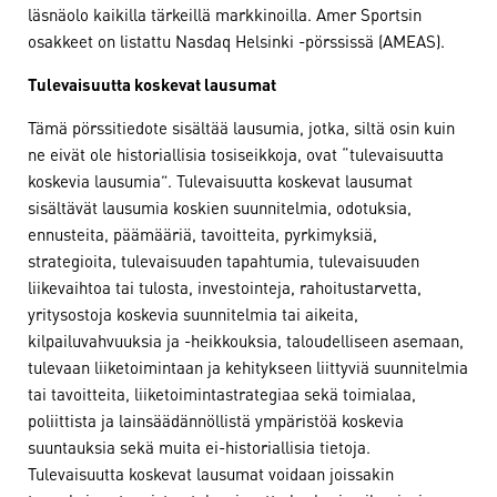
läsnäolo kaikilla tärkeillä markkinoilla. Amer Sportsin
osakkeet on listattu Nasdaq Helsinki -pörssissä (AMEAS).
Tulevaisuutta koskevat lausumat
Tämä pörssitiedote sisältää lausumia, jotka, siltä osin kuin
ne eivät ole historiallisia tosiseikkoja, ovat “tulevaisuutta
koskevia lausumia”. Tulevaisuutta koskevat lausumat
sisältävät lausumia koskien suunnitelmia, odotuksia,
ennusteita, päämääriä, tavoitteita, pyrkimyksiä,
strategioita, tulevaisuuden tapahtumia, tulevaisuuden
liikevaihtoa tai tulosta, investointeja, rahoitustarvetta,
yritysostoja koskevia suunnitelmia tai aikeita,
kilpailuvahvuuksia ja -heikkouksia, taloudelliseen asemaan,
tulevaan liiketoimintaan ja kehitykseen liittyviä suunnitelmia
tai tavoitteita, liiketoimintastrategiaa sekä toimialaa,
poliittista ja lainsäädännöllistä ympäristöä koskevia
suuntauksia sekä muita ei-historiallisia tietoja.
Tulevaisuutta koskevat lausumat voidaan joissakin