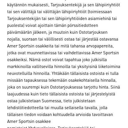
käytännön mukaisesti, Tarjouksentekijä ja sen lähipiiriyhtiöt
tai sen välittäjä tai välittäjän lähipiiriyhtiöt (toimiessaan
Tarjouksentekijän tai sen lähipiiriyhtiöiden asiamiehinä tai
puolesta) voivat ajoittain tämän pörssitiedotteen
päivämäärän jälkeen, ja muutoin kuin Ostotarjouksen
nojalla, suoraan tai välillisesti ostaa tai järjestää ostavansa
Amer Sportsin osakkeita tai mitä tahansa arvopapereita,
jotka ovat muunnettavissa tai vaihdettavissa Amer Sportsin
osakkeiksi. Nämä ostot voivat tapahtua joko julkisilla
markkinoilla vallitsevilla hinnoilla tai yksityisinä liiketoimina
neuvotelluilla hinnoilla. Yhtäkään tällaisista ostoista ei tulla
missään tapauksessa tekemään osakekohtaisella hinnalla,
joka on suurempi kuin Ostotarjouksessa tarjottu hinta. Siinä
laajuudessa kuin tieto tällaisista ostoista tai järjestelyistä
ostaa julkistetaan Suomessa, tieto julkistetaan
lehdistötiedotteella tai muulla sellaisella tavalla, jolla
tällaisen tiedon voidaan kohtuudella arvioida tavoittavan
Amer Sportsin osakkee
nomistajat Yhdysvalloissa. Tarjouksentekijä tai