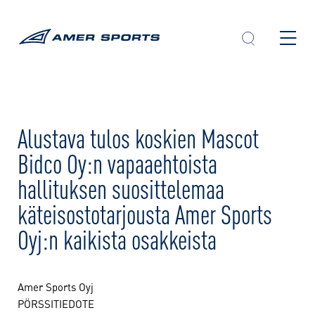
Skip
to
content
Alustava tulos koskien Mascot
Bidco Oy:n vapaaehtoista
hallituksen suosittelemaa
käteisostotarjousta Amer Sports
Oyj:n kaikista osakkeista
Amer Sports Oyj
PÖRSSITIEDOTE