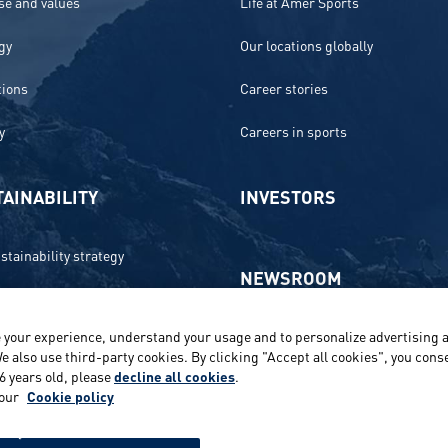
e and values
Life at Amer Sports
gy
Our locations globally
tions
Career stories
y
Careers in sports
AINABILITY
INVESTORS
stainability strategy
NEWSROOM
 and compliance
 your experience, understand your usage and to personalize advertising a
Media contacts and materials
onment
e also use third-party cookies. By clicking "Accept all cookies", you conse
16 years old, please
decline all cookies
.
Reports and releases 2016–2019
e
 our
Cookie policy
ts