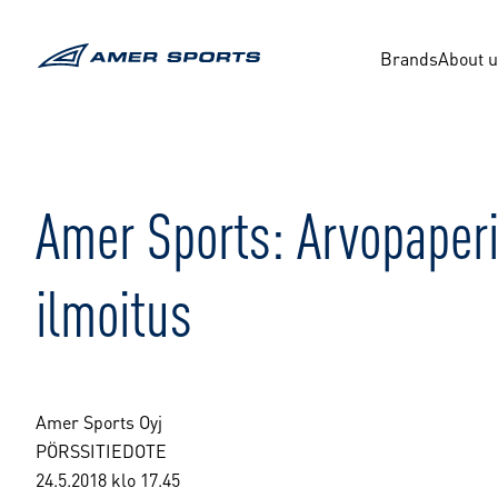
Skip
to
content
Brands
About 
Amer Sports: Arvopaper
ilmoitus
Amer Sports Oyj
PÖRSSITIEDOTE
24.5.2018 klo 17.45