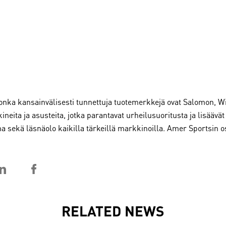
nka kansainvälisesti tunnettuja tuotemerkkejä ovat Salomon, Wil
lkineita ja asusteita, jotka parantavat urheilusuoritusta ja lisäävä
ima sekä läsnäolo kaikilla tärkeillä markkinoilla. Amer Sportsin
RELATED NEWS