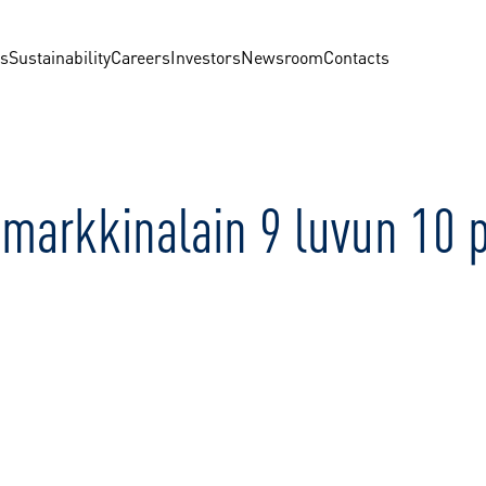
us
Sustainability
Careers
Investors
Newsroom
Contacts
imarkkinalain 9 luvun 10