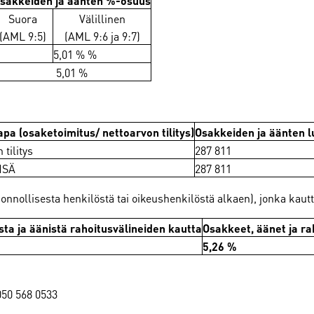
Suora
Välillinen
(AML 9:5)
(AML 9:6 ja 9:7)
5,01 % %
5,01 %
apa (osaketoimitus/ nettoarvon tilitys)
Osakkeiden ja äänten 
 tilitys
287 811
NSÄ
287 811
nnollisesta henkilöstä tai oikeushenkilöstä alkaen), jonka kautta
ta ja äänistä rahoitusvälineiden kautta
Osakkeet, äänet ja ra
5,26 %
 050 568 0533