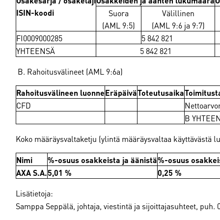
ISIN-koodi
Suora
Välillinen
(AML 9:5)
(AML 9:6 ja 9:7)
FI0009000285
5 842 821
YHTEENSÄ
5 842 821
B. Rahoitusvälineet (AML 9:6a)
Rahoitusvälineen luonne
Eräpäivä
Toteutusaika
Toimitust
CFD
Nettoarvon
B YHTEE
Koko määräysvaltaketju (ylintä määräysvaltaa käyttävästä luo
Nimi
%-osuus osakkeista ja äänistä
%-osuus osakkeis
AXA S.A.
5,01 %
0,25 %
Lisätietoja:
Samppa Seppälä, johtaja, viestintä ja sijoittajasuhteet, puh.