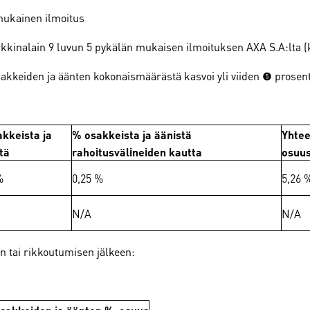
mukainen ilmoitus
inalain 9 luvun 5 pykälän mukaisen ilmoituksen AXA S.A:lta (kot
eiden ja äänten kokonaismäärästä kasvoi yli viiden (5) prosent
kkeista ja
% osakkeista ja äänistä
Yhtee
tä
rahoitusvälineiden kautta
osuu
%
0,25 %
5,26 
N/A
N/A
n tai rikkoutumisen jälkeen:
sakkeiden ja äänten %-osuus