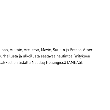
son, Atomic, Arc’teryx, Mavic, Suunto ja Precor. Amer
t urheilusta ja ulkoilusta saatavaa nautintoa. Yrityksen
 osakkeet on listattu Nasdaq Helsingissä (AMEAS).