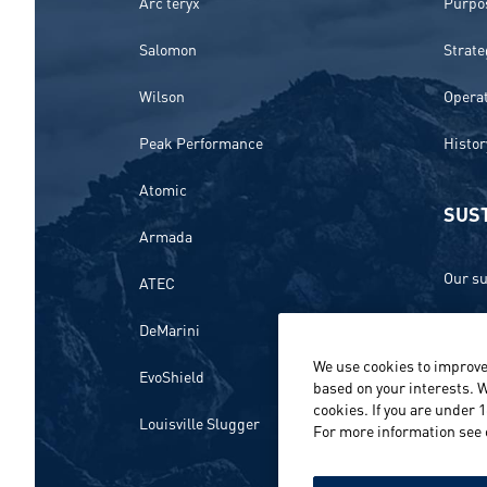
Arc’teryx
Purpos
Salomon
Strate
Wilson
Opera
Peak Performance
Histor
Atomic
SUST
Armada
Our su
ATEC
Ethics
DeMarini
We use cookies to improve
Envir
EvoShield
based on your interests. W
cookies. If you are under 
Peopl
Louisville Slugger
For more information see
Repor