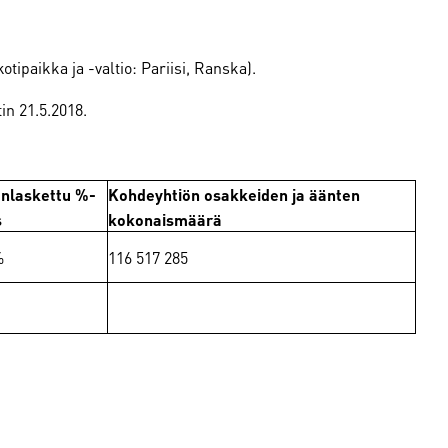
ipaikka ja -valtio: Pariisi, Ranska).
in 21.5.2018.
nlaskettu %-
Kohdeyhtiön osakkeiden ja äänten
s
kokonaismäärä
%
116 517 285