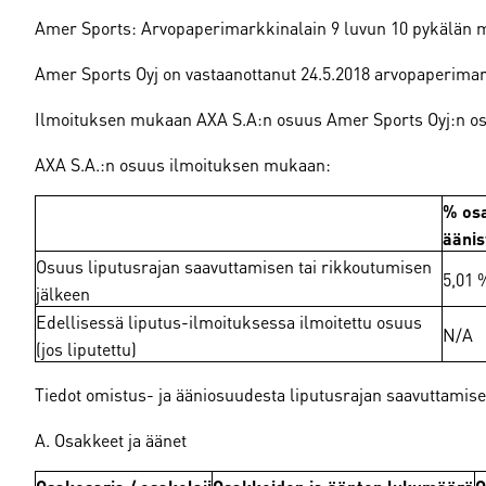
Amer Sports: Arvopaperimarkkinalain 9 luvun 10 pykälän 
Amer Sports Oyj on vastaanottanut 24.5.2018 arvopaperimarkk
Ilmoituksen mukaan AXA S.A:n osuus Amer Sports Oyj:n osakk
AXA S.A.:n osuus ilmoituksen mukaan:
% osa
äänis
Osuus liputusrajan saavuttamisen tai rikkoutumisen
5,01 
jälkeen
Edellisessä liputus-ilmoituksessa ilmoitettu osuus
N/A
(jos liputettu)
Tiedot omistus- ja ääniosuudesta liputusrajan saavuttamise
A. Osakkeet ja äänet
Osakesarja / osakelaji
Osakkeiden ja äänten lukumäärä
O