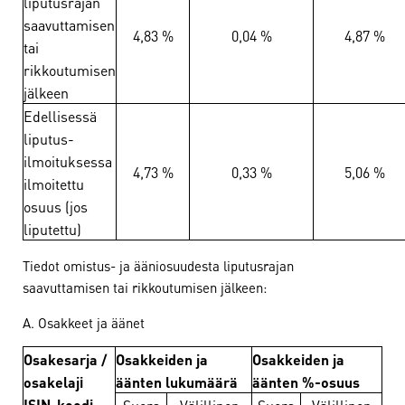
liputusrajan
saavuttamisen
4,83 %
0,04 %
4,87 %
tai
rikkoutumisen
jälkeen
Edellisessä
liputus-
ilmoituksessa
4,73 %
0,33 %
5,06 %
ilmoitettu
osuus (jos
liputettu)
Tiedot omistus- ja ääniosuudesta liputusrajan
saavuttamisen tai rikkoutumisen jälkeen:
A. Osakkeet ja äänet
Osakesarja /
Osakkeiden ja
Osakkeiden ja
osakelaji
äänten lukumäärä
äänten %-osuus
ISIN-koodi
Suora
Välillinen
Suora
Välillinen