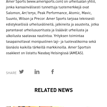
Amer Sports (www.amersports.com) on urheilualan yhtiö,
jonka kansainvälisesti tunnettuja tuotemerkkejä ovat
Salomon, Arc’teryx, Peak Performance, Atomic, Mavic,
Suunto, Wilson ja Precor. Amer Sports tarjoaa teknisesti
edistyksellisiä urheiluvälineitä, jalkineita ja asusteita, jotka
parantavat urheilusuoritusta ja lisäävät urheilusta ja
ulkoilusta saatavaa nautintoa. Yrityksen toimintaa
tasapainottavat monipuolinen laji- ja tuotevalikoima sekä
läsnäolo kaikilla tärkeillä markkinoilla. Amer Sportsin
osakkeet on listattu Nasdaq Helsingissä (AMEAS).
SHARE
RELATED NEWS