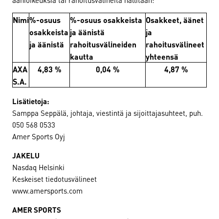
Nimi
%-osuus
%-osuus osakkeista
Osakkeet, äänet
osakkeista
ja äänistä
ja
ja äänistä
rahoitusvälineiden
rahoitusvälineet
kautta
yhteensä
AXA
4,83 %
0,04 %
4,87 %
S.A.
Lisätietoja:
Samppa Seppälä, johtaja, viestintä ja sijoittajasuhteet, puh.
050 568 0533
Amer Sports Oyj
JAKELU
Nasdaq Helsinki
Keskeiset tiedotusvälineet
www.amersports.com
AMER SPORTS