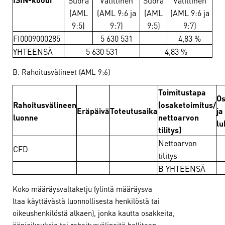
(AML
(AML 9:6 ja
(AML
(AML 9:6 ja
9:5)
9:7)
9:5)
9:7)
FI0009000285
5 630 531
4,83 %
YHTEENSÄ
5 630 531
4,83 %
B. Rahoitusvälineet (AML 9:6)
Toimitustapa
Os
Rahoitusvälineen
(osaketoimitus/
Eräpäivä
Toteutusaika
ja
luonne
nettoarvon
l
tilitys)
Nettoarvon
CFD
tilitys
B YHTEENSÄ
Koko määräysvaltaketju (ylintä määräysva
ltaa käyttävästä luonnollisesta henkilöstä tai
oikeushenkilöstä alkaen), jonka kautta osakkeita,
äänioikeuksia tai rahoitusvälineitä hallitaan: