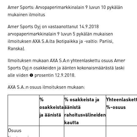
Amer Sports: Arvopaperimarkkinalain 9 luvun 10 pykälän
mukainen ilmoitus
Amer Sports Oyj on vastaanottanut 14.9.2018
arvopaperimarkkinalain 9 luvun 5 pykälän mukaisen
ilmoituksen AXA S.A:lta (kotipaikka ja -valtio: Pariisi,
Ranska).
Ilmoituksen mukaan AXA S.A:n yhteenlaskettu osuus Amer
Sports Oyj:n osakkeiden ja äänten kokonaismäärästä laski
alle viiden (5) prosentin 12.9.2018.
AXA S.A.:n osuus ilmoituksen mukaan:
%
% osakkeista ja
Yhteenlasket
osakkeista
äänistä
%-osuus
ja äänistä
rahoitusvälineiden
kautta
Osuus