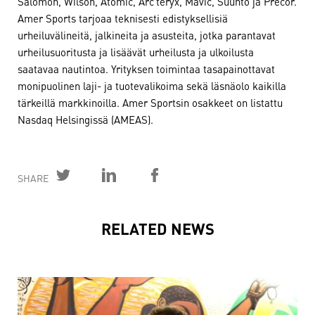
Salomon, Wilson, Atomic, Arc’teryx, Mavic, Suunto ja Precor.
Amer Sports tarjoaa teknisesti edistyksellisiä
urheiluvälineitä, jalkineita ja asusteita, jotka parantavat
urheilusuoritusta ja lisäävät urheilusta ja ulkoilusta
saatavaa nautintoa. Yrityksen toimintaa tasapainottavat
monipuolinen laji- ja tuotevalikoima sekä läsnäolo kaikilla
tärkeillä markkinoilla. Amer Sportsin osakkeet on listattu
Nasdaq Helsingissä (AMEAS).
SHARE
RELATED NEWS