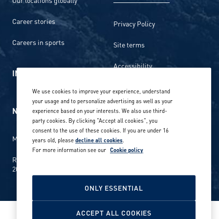
Career stories
Privacy Policy
Careers in sports
Site terms
Accessibility
INVESTORS
Cookie Policy
We use cookies to improve your experience, understand
your usage and to personalize advertising as well as your
NEWSROOM
Cookie settings
experience based on your interests. We also use third-
party cookies. By clicking "Accept all cookies", you
consent to the use of these cookies. If you are under 16
Media contacts and materials
years old, please
decline all cookies
.
For more information see our
Cookie policy
Reports and releases 2016–
2019
ONLY ESSENTIAL
ACCEPT ALL COOKIES
© Amer Sports 2026