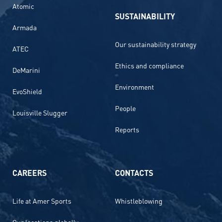
Atomic
SUSTAINABILITY
Armada
Our sustainability strategy
ATEC
Ethics and compliance
DeMarini
Environment
EvoShield
People
Louisville Slugger
Reports
CAREERS
CONTACTS
Life at Amer Sports
Whistleblowing
Our locations globally