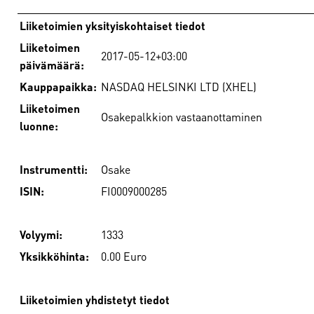
Liiketoimien yksityiskohtaiset tiedot
Liiketoimen
2017-05-12+03:00
päivämäärä:
Kauppapaikka:
NASDAQ HELSINKI LTD (XHEL)
Liiketoimen
Osakepalkkion vastaanottaminen
luonne:
Instrumentti:
Osake
ISIN:
FI0009000285
Volyymi:
1333
Yksikköhinta:
0.00 Euro
Liiketoimien yhdistetyt tiedot