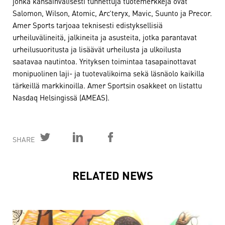
jonka kansainvälisesti tunnettuja tuotemerkkejä ovat
Salomon, Wilson, Atomic, Arc’teryx, Mavic, Suunto ja Precor.
Amer Sports tarjoaa teknisesti edistyksellisiä
urheiluvälineitä, jalkineita ja asusteita, jotka parantavat
urheilusuoritusta ja lisäävät urheilusta ja ulkoilusta
saatavaa nautintoa. Yrityksen toimintaa tasapainottavat
monipuolinen laji- ja tuotevalikoima sekä läsnäolo kaikilla
tärkeillä markkinoilla. Amer Sportsin osakkeet on listattu
Nasdaq Helsingissä (AMEAS).
SHARE
RELATED NEWS