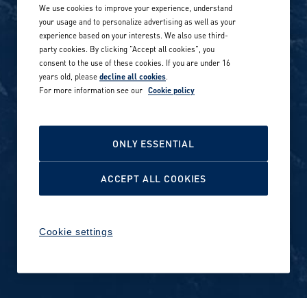
We use cookies to improve your experience, understand
Our locations globally
your usage and to personalize advertising as well as your
experience based on your interests. We also use third-
Career stories
Privacy Policy
party cookies. By clicking "Accept all cookies", you
consent to the use of these cookies. If you are under 16
Careers in sports
years old, please
decline all cookies
.
Site terms
For more information see our
Cookie policy
Accessibility
INVESTORS
Cookie Policy
ONLY ESSENTIAL
NEWSROOM
Cookie settings
ACCEPT ALL COOKIES
Media contacts and materials
Cookie settings
Reports and releases 2016–
2019