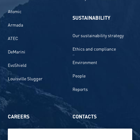
Atomic
SUSTAINABILITY
Armada
Our sustainability strategy
ATEC
Ethics and compliance
DeMarini
Environment
EvoShield
People
Louisville Slugger
Reports
CAREERS
CONTACTS
Life at Amer Sports
Whistleblowing