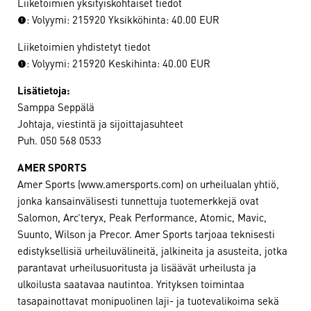
Liiketoimien yksityiskohtaiset tiedot
(1): Volyymi: 215920 Yksikköhinta: 40.00 EUR
Liiketoimien yhdistetyt tiedot
(1): Volyymi: 215920 Keskihinta: 40.00 EUR
Lisätietoja:
Samppa Seppälä
Johtaja, viestintä ja sijoittajasuhteet
Puh. 050 568 0533
AMER SPORTS
Amer Sports (www.amersports.com) on urheilualan yhtiö,
jonka kansainvälisesti tunnettuja tuotemerkkejä ovat
Salomon, Arc’teryx, Peak Performance, Atomic, Mavic,
Suunto, Wilson ja Precor. Amer Sports tarjoaa teknisesti
edistyksellisiä urheiluvälineitä, jalkineita ja asusteita, jotka
parantavat urheilusuoritusta ja lisäävät urheilusta ja
ulkoilusta saatavaa nautintoa. Yrityksen toimintaa
tasapainottavat monipuolinen laji- ja tuotevalikoima sekä