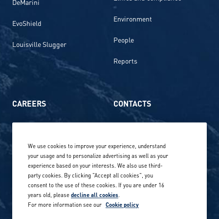
DeMarini
Environment
EvoShield
People
Louisville Slugger
Reports
CAREERS
CONTACTS
Life at Amer Sports
Whistleblowing
We use cookies to improve your experience, understand
Our locations globally
your usage and to personalize advertising as well as your
experience based on your interests. We also use third-
Career stories
Privacy Policy
party cookies. By clicking "Accept all cookies", you
consent to the use of these cookies. If you are under 16
Careers in sports
years old, please
decline all cookies
.
Site terms
For more information see our
Cookie policy
Accessibility