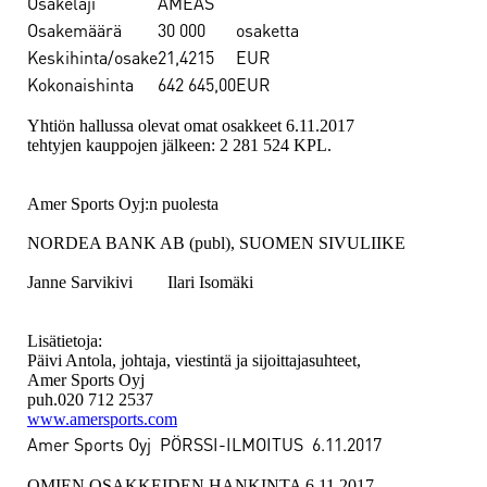
Osakelaji
AMEAS
Osakemäärä
30 000
osaketta
Keskihinta/osake
21,4215
EUR
Kokonaishinta
642 645,00
EUR
Yhtiön hallussa olevat omat osakkeet 6.11.2017
tehtyjen kauppojen jälkeen: 2 281 524 KPL.
Amer Sports Oyj:n puolesta
NORDEA BANK AB (publ), SUOMEN SIVULIIKE
Janne Sarvikivi Ilari Isomäki
Lisätietoja:
Päivi Antola, johtaja, viestintä ja sijoittajasuhteet,
Amer Sports Oyj
puh.020 712 2537
www.amersports.com
Amer Sports Oyj PÖRSSI-ILMOITUS
6.11.2017
OMIEN OSAKKEIDEN HANKINTA 6.11.2017