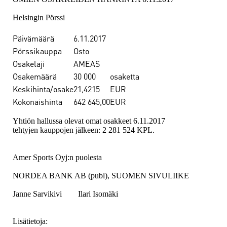
Helsingin Pörssi
Päivämäärä
6.11.2017
Pörssikauppa
Osto
Osakelaji
AMEAS
Osakemäärä
30 000
osaketta
Keskihinta/osake
21,4215
EUR
Kokonaishinta
642 645,00
EUR
Yhtiön hallussa olevat omat osakkeet 6.11.2017
tehtyjen kauppojen jälkeen: 2 281 524 KPL.
Amer Sports Oyj:n puolesta
NORDEA BANK AB (publ), SUOMEN SIVULIIKE
Janne Sarvikivi Ilari Isomäki
Lisätietoja: