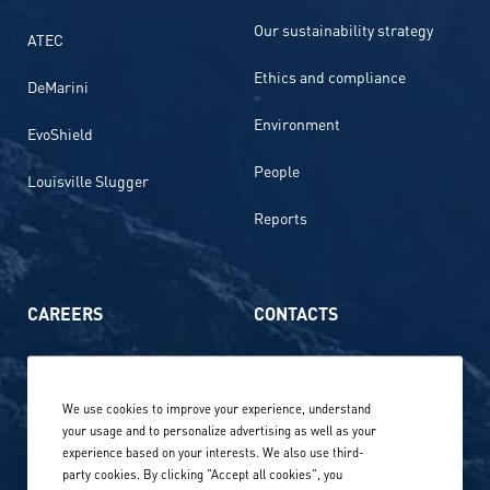
Our sustainability strategy
ATEC
Ethics and compliance
DeMarini
Environment
EvoShield
People
Louisville Slugger
Reports
CAREERS
CONTACTS
Life at Amer Sports
Whistleblowing
We use cookies to improve your experience, understand
Our locations globally
your usage and to personalize advertising as well as your
experience based on your interests. We also use third-
Career stories
Privacy Policy
party cookies. By clicking "Accept all cookies", you