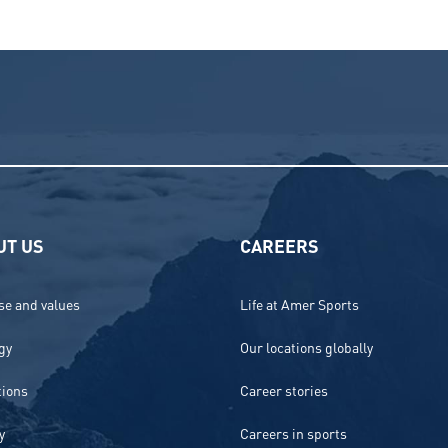
UT US
CAREERS
e and values
Life at Amer Sports
gy
Our locations globally
tions
Career stories
y
Careers in sports