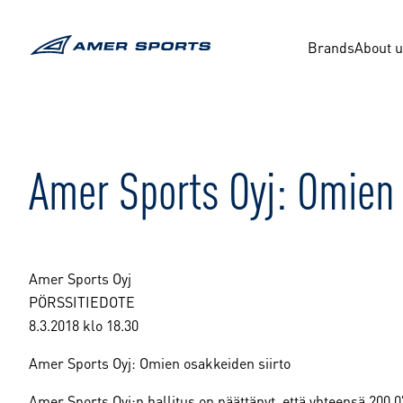
Skip
to
content
Brands
About 
Amer Sports Oyj: Omien 
Amer Sports Oyj
PÖRSSITIEDOTE
8.3.2018 klo 18.30
Amer Sports Oyj: Omien osakkeiden siirto
Amer Sports Oyj:n hallitus on päättänyt, että yhteensä 200