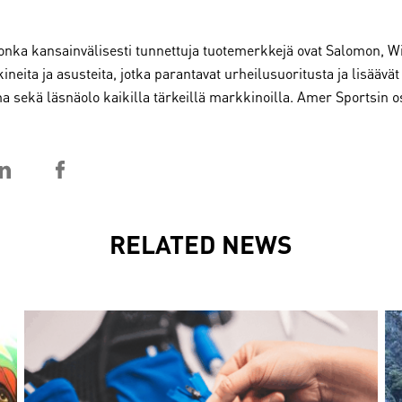
nka kansainvälisesti tunnettuja tuotemerkkejä ovat Salomon, Wil
lkineita ja asusteita, jotka parantavat urheilusuoritusta ja lisäävä
ima sekä läsnäolo kaikilla tärkeillä markkinoilla. Amer Sportsin
RELATED NEWS