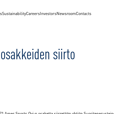
us
Sustainability
Careers
Investors
Newsroom
Contacts
osakkeiden siirto
 071 Amer Sports Oyj:n osaketta siirretään yhtiön Suoriteperust