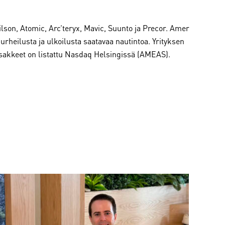
son, Atomic, Arc’teryx, Mavic, Suunto ja Precor. Amer
t urheilusta ja ulkoilusta saatavaa nautintoa. Yrityksen
 osakkeet on listattu Nasdaq Helsingissä (AMEAS).