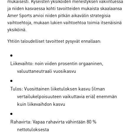
mukaisesti. Kyseisten yksiköiden menestyksen vakiintuessa
ja niiden kasvaessa kohti tavoitteiden mukaista skaalaansa
Amer Sports arvioi niiden pitkän aikavälin strategisia
vaihtoehtoja, mukaan lukien vaihtoehtoa toimia itsenäisinä
yksiköinä.
Yhtiön taloudelliset tavoitteet pysyvät ennallaan:
Liikevaihto: noin viiden prosentin orgaaninen,
valuuttaneutraali vuosikasvu
Tulos: Vuosittainen liiketuloksen kasvu (ilman
vertailukelpoisuuteen vaikuttavia eriä) enemmän
kuin liikevaihdon kasvu
Rahavirta: Vapaa rahavirta vähintään 80 %
nettotuloksesta