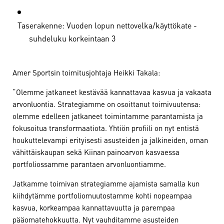
Taserakenne: Vuoden lopun nettovelka/käyttökate -
suhdeluku korkeintaan 3
Amer Sportsin toimitusjohtaja Heikki Takala:
“Olemme jatkaneet kestävää kannattavaa kasvua ja vakaata
arvonluontia. Strategiamme on osoittanut toimivuutensa:
olemme edelleen jatkaneet toimintamme parantamista ja
fokusoitua transformaatiota. Yhtiön profiili on nyt entistä
houkuttelevampi erityisesti asusteiden ja jalkineiden, oman
vähittäiskaupan sekä Kiinan painoarvon kasvaessa
portfoliossamme parantaen arvonluontiamme.
Jatkamme toimivan strategiamme ajamista samalla kun
kiihdytämme portfoliomuutostamme kohti nopeampaa
kasvua, korkeampaa kannattavuutta ja parempaa
pääomatehokkuutta. Nyt vauhditamme asusteiden