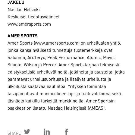
JAKELU
Nasdaq Helsinki
Keskeiset tiedotusvälineet
www.amersports.com
AMER SPORTS
Amer Sports (www.amersports.com) on urheilualan yhtiö,
jonka kansainvälisesti tunnettuja tuotemerkkejä ovat
Salomon, Arc’teryx, Peak Performance, Atomic, Mavic,
Suunto, Wilson ja Precor. Amer Sports tarjoaa teknisesti
edistyksellisiä urheiluvälineitä, jalkineita ja asusteita, jotka
parantavat urheilusuoritusta ja lisäävät urheilusta ja
ulkoilusta saatavaa nautintoa. Yrityksen toimintaa
tasapainottavat monipuolinen laji- ja tuotevalikoima sekä
läsnäolo kaikilla tärkeillä markkinoilla. Amer Sportsin
osakkeet on listattu Nasdaq Helsingissä (AMEAS).
SHARE