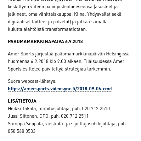
keskittyen viiteen painopistealueeseensa (asusteet ja
jalkineet, oma vähittäiskauppa, Kiina, Yhdysvallat sekä
digitaaliset laitteet ja palvelut) ja jatkaa samalla
kuluttajalähtöistä transformaatiotaan.
PÄÄOMAMARKKINAPÄIVÄ 6.9.2018
Amer Sports järjestää pääomamarkkinapäivän Helsingissä
huomenna 6.9.2018 klo 9.00 alkaen. Tilaisuudessa Amer
Sports esittelee päivitettyä strategiaa tarkemmin.
Suora webcast-lähetys:
https://amersports.videosync.fi/2018-09-06-cmd
LISÄTIETOJA
Heikki Takala, toimitusjohtaja, puh. 020 712 2510
Jussi Siitonen, CFO, puh. 020 712 2511
Samppa Seppälä, viestintä- ja sijoittajasuhdejohtaja, puh.
050 568 0533