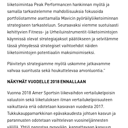
liiketoimintaa Peak Performancen hankinnan myötä ja
samalla tarkastelemme mahdollisuuksia fokusoida
portfoliotamme asettamalla Mavicin pyöräilyliiketoiminnan
strategiseen tarkasteluun. Seuraavaksi viemme suotuisasti
kehittyvien Fitness- ja Urheiluinstrumentit-liiketoimintojen
käynnissä olevat strategiajaksot päätökseen ja selvitämme
tässä yhteydessä strategiset vaihtoehdot näiden
liiketoimintojen potentiaalin maksimoimiseksi.
Päivitetyn strategiamme myötä uskomme jatkavamme
vahvaa suoritusta sekä houkuttelevaa arvonluontia.”
NÄKYMÄT VUODELLE 2018 ENNALLAAN
Vuonna 2018 Amer Sportsin liikevaihdon vertailukelpoisin
valuutoin sekä liiketuloksen ilman vertailukelpoisuuteen
vaikuttavia eriä odotetaan kasvavan vuodesta 2017.
Tukkukauppamarkkinan epävakaudesta johtuen kasvun ja
parannusten odotetaan vaihtelevan vuosineljännesten
välillä. Yhtiö panostaa pysyvään, kannattavaan kasvuun