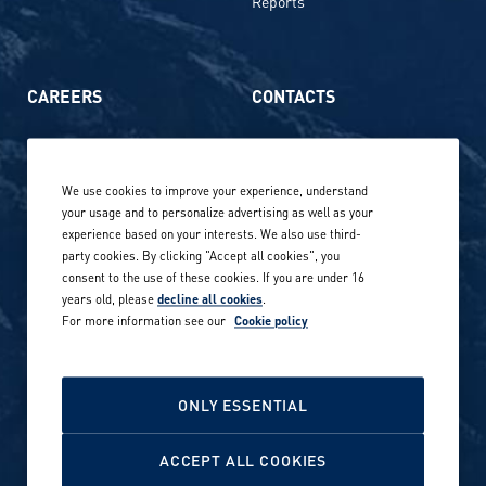
Reports
CAREERS
CONTACTS
Life at Amer Sports
Whistleblowing
We use cookies to improve your experience, understand
Our locations globally
your usage and to personalize advertising as well as your
experience based on your interests. We also use third-
Career stories
Privacy Policy
party cookies. By clicking "Accept all cookies", you
consent to the use of these cookies. If you are under 16
Careers in sports
years old, please
decline all cookies
.
Site terms
For more information see our
Cookie policy
Accessibility
INVESTORS
Cookie Policy
ONLY ESSENTIAL
NEWSROOM
Cookie settings
ACCEPT ALL COOKIES