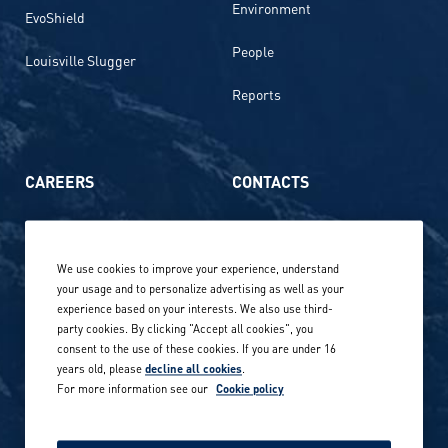
Environment
EvoShield
People
Louisville Slugger
Reports
CAREERS
CONTACTS
Life at Amer Sports
Whistleblowing
We use cookies to improve your experience, understand
Our locations globally
your usage and to personalize advertising as well as your
experience based on your interests. We also use third-
Career stories
Privacy Policy
party cookies. By clicking "Accept all cookies", you
consent to the use of these cookies. If you are under 16
Careers in sports
years old, please
decline all cookies
.
Site terms
For more information see our
Cookie policy
Accessibility
INVESTORS