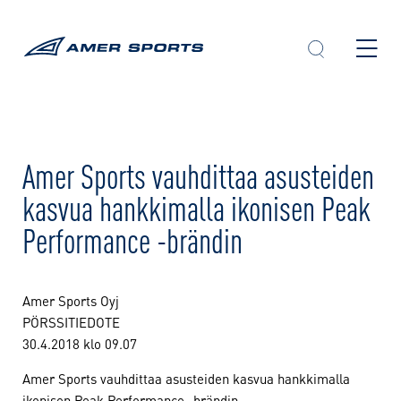
Skip
to
content
Amer Sports vauhdittaa asusteiden
kasvua hankkimalla ikonisen Peak
Performance -brändin
Amer Sports Oyj
PÖRSSITIEDOTE
30.4.2018 klo 09.07
Amer Sports vauhdittaa asusteiden kasvua hankkimalla
ikonisen Peak Performance -brändin