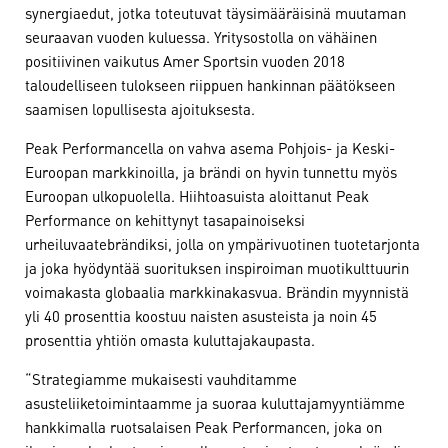
synergiaedut, jotka toteutuvat täysimääräisinä muutaman
seuraavan vuoden kuluessa. Yritysostolla on vähäinen
positiivinen vaikutus Amer Sportsin vuoden 2018
taloudelliseen tulokseen riippuen hankinnan päätökseen
saamisen lopullisesta ajoituksesta.
Peak Performancella on vahva asema Pohjois- ja Keski-
Euroopan markkinoilla, ja brändi on hyvin tunnettu myös
Euroopan ulkopuolella. Hiihtoasuista aloittanut Peak
Performance on kehittynyt tasapainoiseksi
urheiluvaatebrändiksi, jolla on ympärivuotinen tuotetarjonta
ja joka hyödyntää suorituksen inspiroiman muotikulttuurin
voimakasta globaalia markkinakasvua. Brändin myynnistä
yli 40 prosenttia koostuu naisten asusteista ja noin 45
prosenttia yhtiön omasta kuluttajakaupasta.
“Strategiamme mukaisesti vauhditamme
asusteliiketoimintaamme ja suoraa kuluttajamyyntiämme
hankkimalla ruotsalaisen Peak Performancen, joka on