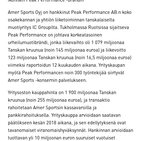
Amer Sports Oyj on hankkinut Peak Performance AB:n koko
osakekannan ja yhtiön liiketoiminnan tanskalaiselta
muotiyritys IC Groupilta. Tukholmassa Ruotsissa sijaitseva
Peak Performance on johtava korkeatasoinen
urheilumuotibrändi, jonka liikevaihto oli 1 079 miljoonaa
Tanskan kruunua (noin 145 miljoonaa euroa) ja liikevoitto
123 miljoonaa Tanskan kruunua (noin 16,5 miljoonaa euroa)
viimeksi raportoidun 12 kuukauden aikana. Yrityskaupan
myötä Peak Performancen noin 300 työntekijää siirtyvät
Amer Sports -konsernin palvelukseen.
Yritysoston kauppahinta on 1 900 miljoonaa Tanskan
kruunua (noin 255 miljoonaa euroa), ja transaktio
rahoitetaan Amer Sportsin kassavaroilla ja
pankkirahoituksella. Yrityskauppa arvioidaan saatavan
päätökseen kesän 2018 aikana, ja sen edellytyksenä ovat
tavanomaiset viranomaishyväksynnät. Hankinnan arvioidaan
tuottavan yli 10 miljoonan euron suuruiset vuotuiset