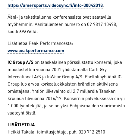
https://amersports.videosync.fi/info-30042018
.
Ääni- ja tekstitallenne konferenssista ovat saatavilla
myöhemmin. Äänitallenteen numero on 09 9817 10498,
koodi 696960#.
Lisätietoa Peak Performancesta:
www.peakperformance.com
IC Group A/S
on tanskalainen pörssilistattu konserni, joka
muodostettiin vuonna 2001 yhdistämällä Carli Gry
International A/S ja InWear Group A/S. Portfolioyhtiönä IC
Group luo arvoa korkealuokkaisten brändien aktiivisena
omistajana. Yhtiön liikevaihto oli 2,7 miljardia Tanskan
kruunua tilivuonna 2016/17. Konsernin palveluksessa on yli
1 000 työntekijää, ja se on yksi Pohjoismaiden suurimmista
vaateyhtiöistä.
LISÄTIETOJA
Heikki Takala, toimitusjohtaja, puh. 020 712 2510