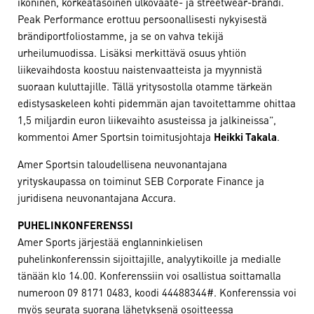
ikoninen, korkeatasoinen ulkovaate- ja streetwear-brändi.
Peak Performance erottuu persoonallisesti nykyisestä
brändiportfoliostamme, ja se on vahva tekijä
urheilumuodissa. Lisäksi merkittävä osuus yhtiön
liikevaihdosta koostuu naistenvaatteista ja myynnistä
suoraan kuluttajille. Tällä yritysostolla otamme tärkeän
edistysaskeleen kohti pidemmän ajan tavoitettamme ohittaa
1,5 miljardin euron liikevaihto asusteissa ja jalkineissa”,
kommentoi Amer Sportsin toimitusjohtaja
Heikki Takala
.
Amer Sportsin taloudellisena neuvonantajana
yrityskaupassa on toiminut SEB Corporate Finance ja
juridisena neuvonantajana Accura.
PUHELINKONFERENSSI
Amer Sports järjestää englanninkielisen
puhelinkonferenssin sijoittajille, analyytikoille ja medialle
tänään klo 14.00. Konferenssiin voi osallistua soittamalla
numeroon 09 8171 0483, koodi 44488344#. Konferenssia voi
myös seurata suorana lähetyksenä osoitteessa