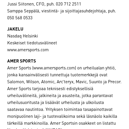
Jussi Siitonen, CFO, puh. 020 712 2511
Samppa Seppälä, viestintä- ja sijoittajasuhdejohtaja, puh.
050 568 0533
JAKELU
Nasdaq Helsinki
Keskeiset tiedotusvälineet
www.amersports.com
AMER SPORTS
Amer Sports (www.amersports.com) on urheilualan yhtiö,
jonka kansainvälisesti tunnettuja tuotemerkkejä ovat
Salomon, Wilson, Atomic, Arc’teryx, Mavic, Suunto ja Precor.
Amer Sports tarjoaa teknisesti edistyksellisiä
urheiluvälineitä, jalkineita ja asusteita, jotka parantavat
urheilusuoritusta ja lisäävät urheilusta ja ulkoilusta
saatavaa nautintoa. Yrityksen toimintaa tasapainottavat
monipuolinen laji- ja tuotevalikoima sekä läsnäolo kaikilla
tärkeillä markkinoilla. Amer Sportsin osakkeet on listattu