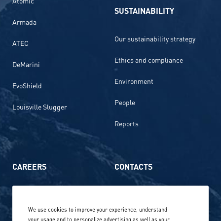
Atomic
SUSTAINABILITY
Armada
Our sustainability strategy
ATEC
Ethics and compliance
DeMarini
Environment
EvoShield
People
Louisville Slugger
Reports
CAREERS
CONTACTS
Life at Amer Sports
Whistleblowing
We use cookies to improve your experience, understand
Our locations globally
your usage and to personalize advertising as well as your