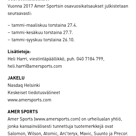
Vuonna 2017 Amer Sportsin osavuosikatsaukset julkistetaan
seuraavasti:
– tammi-maaliskuu torstaina 27.4.
– tammi-kesäkuu torstaina 27.7.
– tammi-syyskuu torstaina 26.10.
Lisätietoja:
Heli Harri, viestintäpäällikkö, puh. 040 7184 799,
heli.harri@amersports.com
JAKELU
Nasdaq Helsinki
Keskeiset tiedotusvälineet
www.amersports.com
AMER SPORTS
Amer Sports (www.amersports.com) on urheilualan yhtiö,
jonka kansainvälisesti tunnettuja tuotemerkkejä ovat
Salomon, Wilson, Atomic, Arc’teryx, Mavic, Suunto ja Precor.