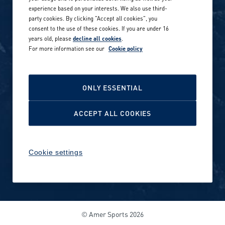
experience based on your interests. We also use third-
Career stories
Privacy Policy
party cookies. By clicking "Accept all cookies", you
consent to the use of these cookies. If you are under 16
Careers in sports
years old, please
decline all cookies
.
Site terms
For more information see our
Cookie policy
Accessibility
INVESTORS
Cookie Policy
ONLY ESSENTIAL
NEWSROOM
Cookie settings
ACCEPT ALL COOKIES
Media contacts and materials
Cookie settings
Reports and releases 2016–
2019
© Amer Sports 2026