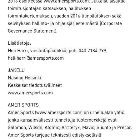
2016 osoitteessa www.amersports.com. Julkaisu sisältää
toimitusjohtajan katsauksen, hallituksen
toimintakertomuksen, vuoden 2016 tilinpäätöksen sekä
selvityksen hallinto- ja ohjausjärjestelmästä (Corporate
Governance Statement).
Lisätietoja:
Heli Harri, viestintäpäällikkö, puh. 040 7184 799,
heli.harri@amersports.com
JAKELU
Nasdaq Helsinki
Keskeiset tiedotusvälineet
www.amersports.com
AMER SPORTS
Amer Sports (www.amersports.com) on urheilualan yhtiö,
jonka kansainvälisesti tunnettuja tuotemerkkejä ovat
Salomon, Wilson, Atomic, Arc’teryx, Mavic, Suunto ja Precor.
Amer Sports tarjoaa teknisesti edistyksellisiä