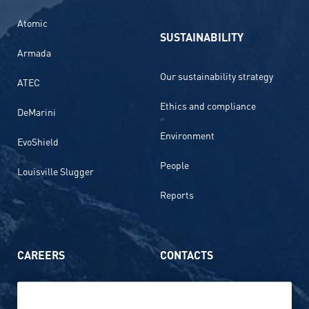
Atomic
SUSTAINABILITY
Armada
Our sustainability strategy
ATEC
Ethics and compliance
DeMarini
Environment
EvoShield
People
Louisville Slugger
Reports
CAREERS
CONTACTS
Life at Amer Sports
Whistleblowing