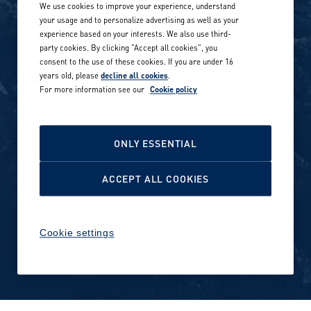
We use cookies to improve your experience, understand
Our locations globally
your usage and to personalize advertising as well as your
experience based on your interests. We also use third-
Career stories
Privacy Policy
party cookies. By clicking "Accept all cookies", you
consent to the use of these cookies. If you are under 16
Careers in sports
years old, please
decline all cookies
.
Site terms
For more information see our
Cookie policy
Accessibility
INVESTORS
Cookie Policy
ONLY ESSENTIAL
NEWSROOM
Cookie settings
ACCEPT ALL COOKIES
Media contacts and materials
Cookie settings
Reports and releases 2016–
2019