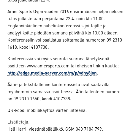
Amer Sports Oyj:n vuoden 2016 ensimmäisen neljänneksen
tulos julkistetaan perjantaina 22.4. noin klo 11.00.
Englanninkielinen puhelinkonferenssi sijoittajille ja
analyytikoille pidetään samana päivänä klo 13.00 alkaen.
Konferenssiin voi osallistua soittamalla numeroon 09 2310
1618, koodi 4107738
.
Konferenssia voi myös seurata suorana lähetyksenä
osoitteen www.amersports.com tai oheisen linkin kautta:
http://edge.media-server.com/m/p/vdhy8jon
.
Ääni- ja tekstitallenne konferenssista ovat saatavilla
myöhemmin samassa osoitteessa. Äänitallenteen numero
on 09 2310 1650, koodi 4107738
.
QR-koodi mobiilikäyttöä varten liitteenä.
Lisätietoja:
Heli Harri, viestintäpäällikkö, GSM 040 7184 799,