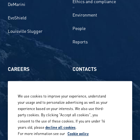
Ethics and compliance
DeMarini
Environment
EvoShield
People
Louisville Slugger
Reports
CAREERS
CONTACTS
Life at Amer Sports
Whistleblowing
We use cookies to improve your experience, understand
Our locations globally
your usage and to personalize advertising as well as your
experience based on your interests. We also use third-
Career stories
Privacy Policy
party cookies. By clicking "Accept all cookies", you
consent to the use of these cookies. If you are under 16
Careers in sports
years old, please
decline all cookies
.
Site terms
For more information see our
Cookie policy