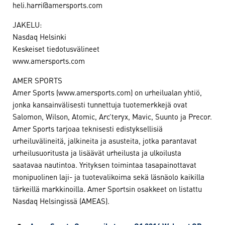
heli.harri@amersports.com
JAKELU:
Nasdaq Helsinki
Keskeiset tiedotusvälineet
www.amersports.com
AMER SPORTS
Amer Sports (www.amersports.com) on urheilualan yhtiö,
jonka kansainvälisesti tunnettuja tuotemerkkejä ovat
Salomon, Wilson, Atomic, Arc’teryx, Mavic, Suunto ja Precor.
Amer Sports tarjoaa teknisesti edistyksellisiä
urheiluvälineitä, jalkineita ja asusteita, jotka parantavat
urheilusuoritusta ja lisäävät urheilusta ja ulkoilusta
saatavaa nautintoa. Yrityksen toimintaa tasapainottavat
monipuolinen laji- ja tuotevalikoima sekä läsnäolo kaikilla
tärkeillä markkinoilla. Amer Sportsin osakkeet on listattu
Nasdaq Helsingissä (AMEAS).