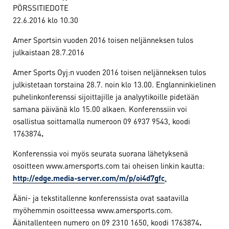
PÖRSSITIEDOTE
22.6.2016 klo 10.30
Amer Sportsin vuoden 2016 toisen neljänneksen tulos
julkaistaan 28.7.2016
Amer Sports Oyj:n vuoden 2016 toisen neljänneksen tulos
julkistetaan torstaina 28.7. noin klo 13.00. Englanninkielinen
puhelinkonferenssi sijoittajille ja analyytikoille pidetään
samana päivänä klo 15.00 alkaen. Konferenssiin voi
osallistua soittamalla numeroon 09 6937 9543, koodi
1763874
.
Konferenssia voi myös seurata suorana lähetyksenä
osoitteen www.amersports.com tai oheisen linkin kautta:
http://edge.media-server.com/m/p/oi4d7gfc
.
Ääni- ja tekstitallenne konferenssista ovat saatavilla
myöhemmin osoitteessa www.amersports.com.
Äänitallenteen numero on 09 2310 1650, koodi 1763874
.