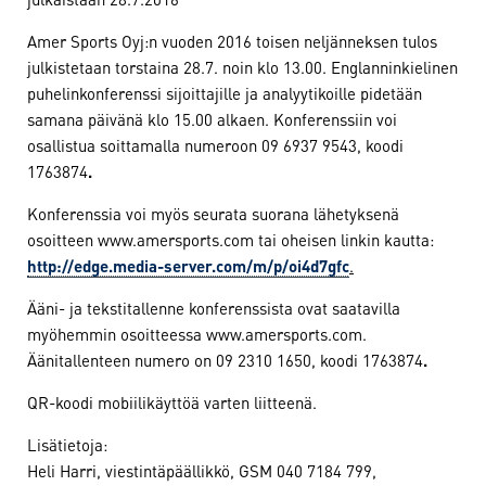
Amer Sports Oyj:n vuoden 2016 toisen neljänneksen tulos
julkistetaan torstaina 28.7. noin klo 13.00. Englanninkielinen
puhelinkonferenssi sijoittajille ja analyytikoille pidetään
samana päivänä klo 15.00 alkaen. Konferenssiin voi
osallistua soittamalla numeroon 09 6937 9543, koodi
1763874
.
Konferenssia voi myös seurata suorana lähetyksenä
osoitteen www.amersports.com tai oheisen linkin kautta:
http://edge.media-server.com/m/p/oi4d7gfc
.
Ääni- ja tekstitallenne konferenssista ovat saatavilla
myöhemmin osoitteessa www.amersports.com.
Äänitallenteen numero on 09 2310 1650, koodi 1763874
.
QR-koodi mobiilikäyttöä varten liitteenä.
Lisätietoja:
Heli Harri, viestintäpäällikkö, GSM 040 7184 799,