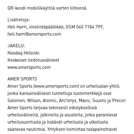
QR-koodi mobiilikäyttöä varten liitteenä.
Lisätietoja:
Heli Harri, viestintäpäällikkö, GSM 040 7184 799,
heli.harri@amersports.com
JAKELU:
Nasdaq Helsinki
Keskeiset tiedotusvälineet
www.amersports.com
AMER SPORTS
Amer Sports (www.amersports.com) on urheilualan yhtiö,
jonka kansainvälisesti tunnettuja tuotemerkkejä ovat
Salomon, Wilson, Atomic, Arc’teryx, Mavic, Suunto ja Precor.
Amer Sports tarjoaa teknisesti edistyksellisiä
urheiluvälineitä, jalkineita ja asusteita, jotka parantavat
urheilusuoritusta ja lisäävät urheilusta ja ulkoilusta
saatavaa nautintoa. Yrityksen toimintaa tasapainottavat