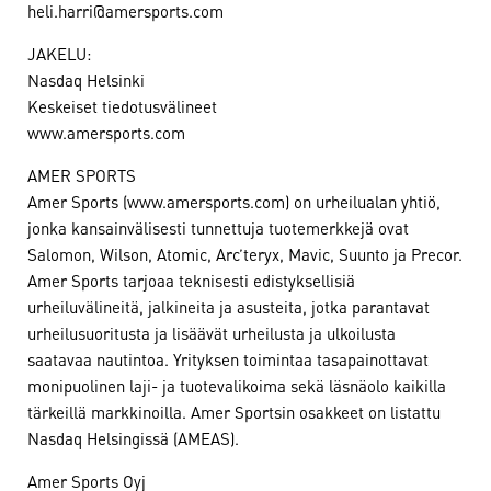
heli.harri@amersports.com
JAKELU:
Nasdaq Helsinki
Keskeiset tiedotusvälineet
www.amersports.com
AMER SPORTS
Amer Sports (www.amersports.com) on urheilualan yhtiö,
jonka kansainvälisesti tunnettuja tuotemerkkejä ovat
Salomon, Wilson, Atomic, Arc’teryx, Mavic, Suunto ja Precor.
Amer Sports tarjoaa teknisesti edistyksellisiä
urheiluvälineitä, jalkineita ja asusteita, jotka parantavat
urheilusuoritusta ja lisäävät urheilusta ja ulkoilusta
saatavaa nautintoa. Yrityksen toimintaa tasapainottavat
monipuolinen laji- ja tuotevalikoima sekä läsnäolo kaikilla
tärkeillä markkinoilla. Amer Sportsin osakkeet on listattu
Nasdaq Helsingissä (AMEAS).
Amer Sports Oyj