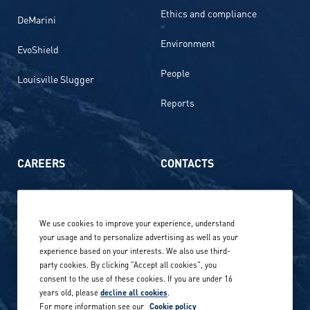
Ethics and compliance
DeMarini
Environment
EvoShield
People
Louisville Slugger
Reports
CAREERS
CONTACTS
Life at Amer Sports
Whistleblowing
We use cookies to improve your experience, understand
Our locations globally
your usage and to personalize advertising as well as your
experience based on your interests. We also use third-
Career stories
Privacy Policy
party cookies. By clicking "Accept all cookies", you
consent to the use of these cookies. If you are under 16
Careers in sports
years old, please
decline all cookies
.
Site terms
For more information see our
Cookie policy