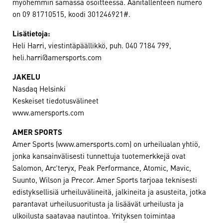
myöhemmin samassa osoitteessa. Äänitallenteen numero
on 09 81710515, koodi 301246921#.
Lisätietoja:
Heli Harri, viestintäpäällikkö, puh. 040 7184 799,
heli.harri@amersports.com
JAKELU
Nasdaq Helsinki
Keskeiset tiedotusvälineet
www.amersports.com
AMER SPORTS
Amer Sports (www.amersports.com) on urheilualan yhtiö,
jonka kansainvälisesti tunnettuja tuotemerkkejä ovat
Salomon, Arc’teryx, Peak Performance, Atomic, Mavic,
Suunto, Wilson ja Precor. Amer Sports tarjoaa teknisesti
edistyksellisiä urheiluvälineitä, jalkineita ja asusteita, jotka
parantavat urheilusuoritusta ja lisäävät urheilusta ja
ulkoilusta saatavaa nautintoa. Yrityksen toimintaa