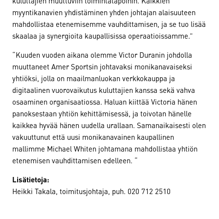
kuluttajien muuttuviin toimintatapoihin. Kaikkien
myyntikanavien yhdistäminen yhden johtajan alaisuuteen
mahdollistaa etenemisemme vauhdittamisen, ja se tuo lisää
skaalaa ja synergioita kaupallisissa operaatioissamme.”
“Kuuden vuoden aikana olemme Victor Duranin johdolla
muuttaneet Amer Sportsin johtavaksi monikanavaiseksi
yhtiöksi, jolla on maailmanluokan verkkokauppa ja
digitaalinen vuorovaikutus kuluttajien kanssa sekä vahva
osaaminen organisaatiossa. Haluan kiittää Victoria hänen
panoksestaan yhtiön kehittämisessä, ja toivotan hänelle
kaikkea hyvää hänen uudella urallaan. Samanaikaisesti olen
vakuuttunut että uusi monikanavainen kaupallinen
mallimme Michael Whiten johtamana mahdollistaa yhtiön
etenemisen vauhdittamisen edelleen. “
Lisätietoja:
Heikki Takala, toimitusjohtaja, puh. 020 712 2510