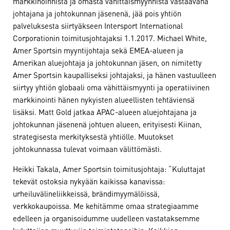
markkinoinnista ja omasta vähittäismyynnistä vastaavana
johtajana ja johtokunnan jäsenenä, jää pois yhtiön
palveluksesta siirtyäkseen Intersport International
Corporationin toimitusjohtajaksi 1.1.2017. Michael White,
Amer Sportsin myyntijohtaja sekä EMEA-alueen ja
Amerikan aluejohtaja ja johtokunnan jäsen, on nimitetty
Amer Sportsin kaupalliseksi johtajaksi, ja hänen vastuulleen
siirtyy yhtiön globaali oma vähittäismyynti ja operatiivinen
markkinointi hänen nykyisten alueellisten tehtäviensä
lisäksi. Matt Gold jatkaa APAC-alueen aluejohtajana ja
johtokunnan jäsenenä johtuen alueen, erityisesti Kiinan,
strategisesta merkityksestä yhtiölle. Muutokset
johtokunnassa tulevat voimaan välittömästi.
Heikki Takala, Amer Sportsin toimitusjohtaja: “Kuluttajat
tekevät ostoksia nykyään kaikissa kanavissa:
urheiluvälineliikkeissä, brändimyymälöissä,
verkkokaupoissa. Me kehitämme omaa strategiaamme
edelleen ja organisoidumme uudelleen vastataksemme