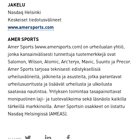
JAKELU
Nasdaq Helsinki
Keskeiset tiedotusvälineet
www.amersports.com
AMER SPORTS
Amer Sports (www.amersports.com) on urheilualan yhtiö,
jonka kansainvälisesti tunnettuja tuotemerkkejä ovat
Salomon, Wilson, Atomic, Arc’teryx, Mavic, Suunto ja Precor.
Amer Sports tarjoaa teknisesti edistyksellisiä
urheiluvälineitä, jalkineita ja asusteita, jotka parantavat
urheilusuoritusta ja lisäävät urheilusta ja ulkoilusta
saatavaa nautintoa. Yrityksen toimintaa tasapainottavat
monipuolinen laji- ja tuotevalikoima sekä läsnäolo kaikilla
tärkeillä markkinoilla. Amer Sportsin osakkeet on listattu
Nasdaq Helsingissä (AMEAS).