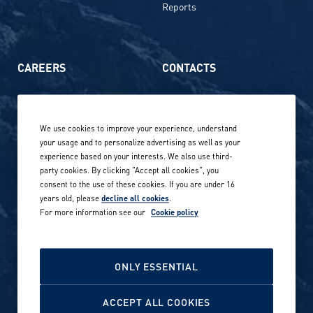
Reports
CAREERS
CONTACTS
Life at Amer Sports
Whistleblowing
We use cookies to improve your experience, understand
Our locations globally
your usage and to personalize advertising as well as your
experience based on your interests. We also use third-
Career stories
Privacy Policy
party cookies. By clicking "Accept all cookies", you
consent to the use of these cookies. If you are under 16
Careers in sports
years old, please
decline all cookies
.
Site terms
For more information see our
Cookie policy
Accessibility
INVESTORS
Cookie Policy
ONLY ESSENTIAL
NEWSROOM
Cookie settings
ACCEPT ALL COOKIES