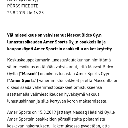
PÖRSSITIEDOTE
26.8.2019 klo 16.35
Välimiesoikeus on vahvistanut Mascot Bidco Oy:n
lunastusoikeuden Amer Sports Oyj:n osakkeisiin ja
kaupankäynti Amer Sportsin osakkeilla on keskeytetty
Keskuskauppakamarin lunastuslautakunnan nimittämä
välimiesoikeus on tänään vahvistanut, että Mascot Bidco
Oy:llä (”
Mascot
”) on oikeus lunastaa Amer Sports Oyj:n
(”
Amer Sports
”) vähemmistöosakkeet ja että Mascotilla on
oikeus saada vähemmistöosakkeet omistukseensa
asettamalla välimiesoikeuden hyväksymä vakuus
lunastushinnan ja sille kertyvän koron maksamisesta.
Amer Sports on 15.8.2019 jättänyt Nasdaq Helsinki Oy:lle
Amer Sportsin osakkeiden pörssilistalta poistamista
koskevan hakemuksen. Hakemuksessa pyydetään, että