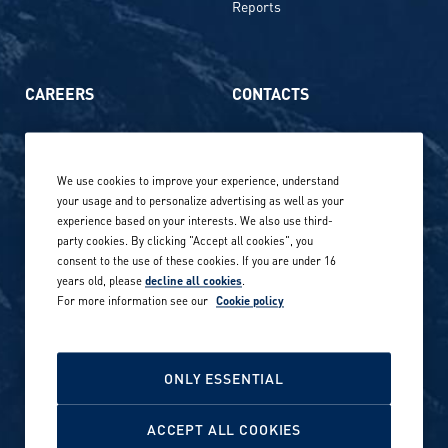
Reports
CAREERS
CONTACTS
Life at Amer Sports
Whistleblowing
We use cookies to improve your experience, understand
Our locations globally
your usage and to personalize advertising as well as your
experience based on your interests. We also use third-
Career stories
Privacy Policy
party cookies. By clicking "Accept all cookies", you
consent to the use of these cookies. If you are under 16
Careers in sports
years old, please
decline all cookies
.
Site terms
For more information see our
Cookie policy
Accessibility
INVESTORS
Cookie Policy
ONLY ESSENTIAL
NEWSROOM
Cookie settings
ACCEPT ALL COOKIES