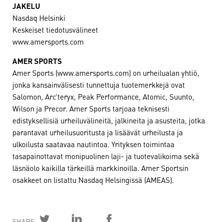
JAKELU
Nasdaq Helsinki
Keskeiset tiedotusvälineet
www.amersports.com
AMER SPORTS
Amer Sports (www.amersports.com) on urheilualan yhtiö,
jonka kansainvälisesti tunnettuja tuotemerkkejä ovat
Salomon, Arc’teryx, Peak Performance, Atomic, Suunto,
Wilson ja Precor. Amer Sports tarjoaa teknisesti
edistyksellisiä urheiluvälineitä, jalkineita ja asusteita, jotka
parantavat urheilusuoritusta ja lisäävät urheilusta ja
ulkoilusta saatavaa nautintoa. Yrityksen toimintaa
tasapainottavat monipuolinen laji- ja tuotevalikoima sekä
läsnäolo kaikilla tärkeillä markkinoilla. Amer Sportsin
osakkeet on listattu Nasdaq Helsingissä (AMEAS).
SHARE