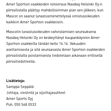
Amer Sportsin osakkeiden noteeraus Nasdaq Helsinki Oy:n
pörssilistalla päättyy mahdollisimman pian sen jälkeen, kun
Mascot on saanut lunastusmenettelyssä omistusoikeuden
kaikkiin Amer Sportsin osakkeisiin.
Mascotin lunastusoikeuden vahvistamisen seurauksena
Nasdaq Helsinki Oy on keskeyttänyt kaupankäynnin Amer
Sportsin osakkeilla tänään kello 16.16. Vakuuden
asettamisesta ja sitä seuraavasta Amer Sportsin osakkeiden
pörssilistalta poistamisesta tiedotetaan aikanaan erillisellä
pörssitiedotteella.
Lisätietoja:
Samppa Seppälä
Johtaja, viestintä ja sijoittajasuhteet
Amer Sports Oyj
Puh. 050 568 0533