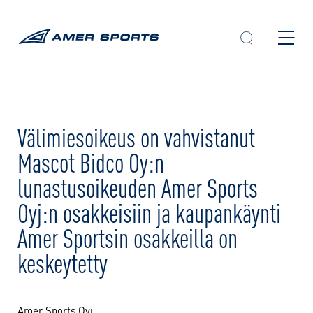
Skip
to
content
Välimiesoikeus on vahvistanut
Mascot Bidco Oy:n
lunastusoikeuden Amer Sports
Oyj:n osakkeisiin ja kaupankäynti
Amer Sportsin osakkeilla on
keskeytetty
Amer Sports Oyj