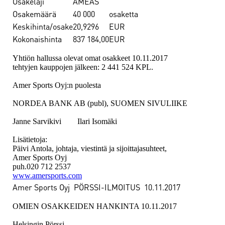
Osakelaji
AMEAS
Osakemäärä
40 000
osaketta
Keskihinta/osake
20,9296
EUR
Kokonaishinta
837 184,00
EUR
Yhtiön hallussa olevat omat osakkeet 10.11.2017
tehtyjen kauppojen jälkeen: 2 441 524 KPL.
Amer Sports Oyj:n puolesta
NORDEA BANK AB (publ), SUOMEN SIVULIIKE
Janne Sarvikivi Ilari Isomäki
Lisätietoja:
Päivi Antola, johtaja, viestintä ja sijoittajasuhteet,
Amer Sports Oyj
puh.020 712 2537
www.amersports.com
Amer Sports Oyj PÖRSSI-ILMOITUS
10.11.2017
OMIEN OSAKKEIDEN HANKINTA 10.11.2017
Helsingin Pörssi