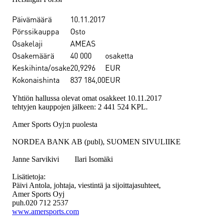
Päivämäärä
10.11.2017
Pörssikauppa
Osto
Osakelaji
AMEAS
Osakemäärä
40 000
osaketta
Keskihinta/osake
20,9296
EUR
Kokonaishinta
837 184,00
EUR
Yhtiön hallussa olevat omat osakkeet 10.11.2017
tehtyjen kauppojen jälkeen: 2 441 524 KPL.
Amer Sports Oyj:n puolesta
NORDEA BANK AB (publ), SUOMEN SIVULIIKE
Janne Sarvikivi Ilari Isomäki
Lisätietoja:
Päivi Antola, johtaja, viestintä ja sijoittajasuhteet,
Amer Sports Oyj
puh.020 712 2537
www.amersports.com