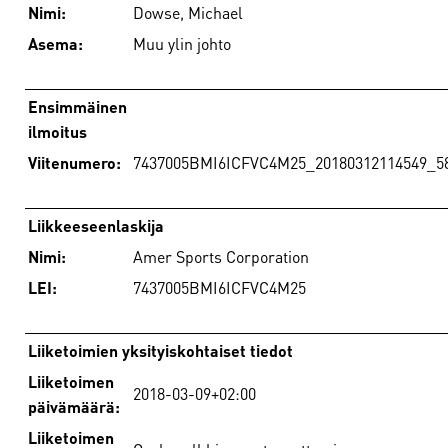
Nimi:
Dowse, Michael
Asema:
Muu ylin johto
Ensimmäinen
ilmoitus
Viitenumero:
7437005BMI6ICFVC4M25_20180312114549_5
Liikkeeseenlaskija
Nimi:
Amer Sports Corporation
LEI:
7437005BMI6ICFVC4M25
Liiketoimien yksityiskohtaiset tiedot
Liiketoimen
2018-03-09+02:00
päivämäärä:
Liiketoimen