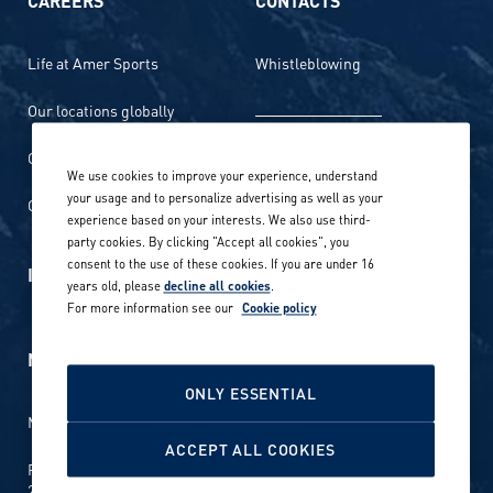
Life at Amer Sports
Whistleblowing
Our locations globally
Career stories
Privacy Policy
We use cookies to improve your experience, understand
your usage and to personalize advertising as well as your
Careers in sports
Site terms
experience based on your interests. We also use third-
party cookies. By clicking "Accept all cookies", you
Accessibility
consent to the use of these cookies. If you are under 16
INVESTORS
years old, please
decline all cookies
.
Cookie Policy
For more information see our
Cookie policy
NEWSROOM
Cookie settings
ONLY ESSENTIAL
Media contacts and materials
ACCEPT ALL COOKIES
Reports and releases 2016–
2019