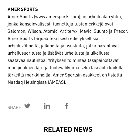
AMER SPORTS
Amer Sports (www.amersports.com) on urheilualan yhtiö,
jonka kansainvälisesti tunnettuja tuotemerkkejä ovat
Salomon, Wilson, Atomic, Arc’teryx, Mavic, Suunto ja Precor.
Amer Sports tarjoaa teknisesti edistyksellisiä
urheiluvälineitä, jalkineita ja asusteita, jotka parantavat
urheilusuoritusta ja lisäävät urheilusta ja ulkoilusta
saatavaa nautintoa. Yrityksen toimintaa tasapainottavat
monipuolinen laji- ja tuotevalikoima sekä läsnäolo kaikilla
tärkeillä markkinoilla. Amer Sportsin osakkeet on listattu
Nasdaq Helsingissä (AMEAS).
SHARE
RELATED NEWS