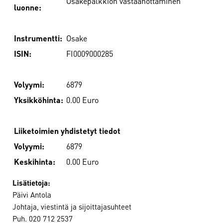
Osakepalkkion vastaanottaminen
luonne:
Instrumentti:
Osake
ISIN:
FI0009000285
Volyymi:
6879
Yksikköhinta:
0.00 Euro
Liiketoimien yhdistetyt tiedot
Volyymi:
6879
Keskihinta:
0.00 Euro
Lisätietoja:
Päivi Antola
Johtaja, viestintä ja sijoittajasuhteet
Puh. 020 712 2537