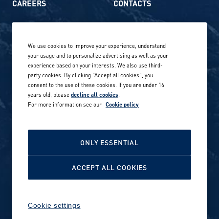
CAREERS
CONTACTS
Life at Amer Sports
Whistleblowing
We use cookies to improve your experience, understand
Our locations globally
your usage and to personalize advertising as well as your
experience based on your interests. We also use third-
Career stories
Privacy Policy
party cookies. By clicking "Accept all cookies", you
consent to the use of these cookies. If you are under 16
Careers in sports
years old, please
decline all cookies
.
Site terms
For more information see our
Cookie policy
Accessibility
INVESTORS
Cookie Policy
ONLY ESSENTIAL
NEWSROOM
Cookie settings
ACCEPT ALL COOKIES
Media contacts and materials
Cookie settings
Reports and releases 2016–