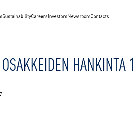
us
Sustainability
Careers
Investors
Newsroom
Contacts
N OSAKKEIDEN HANKINTA 1
7