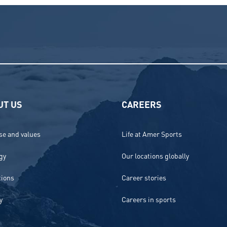
UT US
CAREERS
e and values
Life at Amer Sports
gy
Our locations globally
tions
Career stories
y
Careers in sports