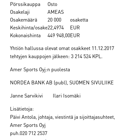
Pörssikauppa
Osto
Osakelaji
AMEAS
Osakemäärä
20 000
osaketta
Keskihinta/osake
22,4974
EUR
Kokonaishinta
449 948,00
EUR
Yhtiön hallussa olevat omat osakkeet 11.12.2017
tehtyjen kauppojen jälkeen: 3 214 524 KPL.
Amer Sports Oyj:n puolesta
NORDEA BANK AB (publ), SUOME
Janne Sarvikivi Ilari Isomäki
Lisätietoja:
Päivi Antola, johtaja, viestintä ja sijoittajasuhteet,
Amer Sports Oyj
puh.020 712 2537