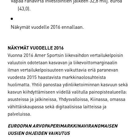
Vapaa rahavirta investointien jälkeen 32,8 milj. euroa
(43,0).
Näkymät vuodelle 2016 ennallaan.
NÄKYMÄT VUODELLE 2016
Vuonna 2016 Amer Sportsin liikevaihdon vertailukelpoisin
valuutoin odotetaan kasvavan ja liikevoittomarginaalin
ilman vertailukelpoisuuteen vaikuttavia eriä paranevan
vuodesta 2015 haastavista markkinaolosuhteista
huolimatta. Yhtiö panostaa ydinliiketoiminnan kasvuun sekä
kasvun kiihdyttämiseen viidellä valitulla painopistealueella:
asusteissa ja jalkineissa, Yhdysvalloissa, Kiinassa, omassa
vähittäiskaupassa sekä digitaalisissa laitteissa ja
palveluissa.
EUROOPAN ARVOPAPERIMARKKINAVIRANOMAISEN
UUSIEN OHJEIDEN VAIKUTUS