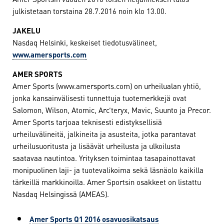
julkistetaan torstaina 28.7.2016 noin klo 13.00.
JAKELU
Nasdaq Helsinki, keskeiset tiedotusvälineet,
www.amersports.com
AMER SPORTS
Amer Sports (www.amersports.com) on urheilualan yhtiö,
jonka kansainvälisesti tunnettuja tuotemerkkejä ovat
Salomon, Wilson, Atomic, Arc’teryx, Mavic, Suunto ja Precor.
Amer Sports tarjoaa teknisesti edistyksellisiä
urheiluvälineitä, jalkineita ja asusteita, jotka parantavat
urheilusuoritusta ja lisäävät urheilusta ja ulkoilusta
saatavaa nautintoa. Yrityksen toimintaa tasapainottavat
monipuolinen laji- ja tuotevalikoima sekä läsnäolo kaikilla
tärkeillä markkinoilla. Amer Sportsin osakkeet on listattu
Nasdaq Helsingissä (AMEAS).
Amer Sports Q1 2016 osavuosikatsaus