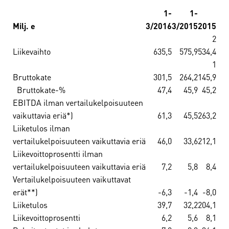
1-
1-
Milj. e
3/2016
3/2015
2015
2
Liikevaihto
635,5
575,9
534,4
1
Bruttokate
301,5
264,2
145,9
Bruttokate-%
47,4
45,9
45,2
EBITDA ilman vertailukelpoisuuteen
vaikuttavia eriä*)
61,3
45,5
263,2
Liiketulos ilman
vertailukelpoisuuteen vaikuttavia eriä
46,0
33,6
212,1
Liikevoittoprosentti ilman
vertailukelpoisuuteen vaikuttavia eriä
7,2
5,8
8,4
Vertailukelpoisuuteen vaikuttavat
erät**)
-6,3
-1,4
-8,0
Liiketulos
39,7
32,2
204,1
Liikevoittoprosentti
6,2
5,6
8,1