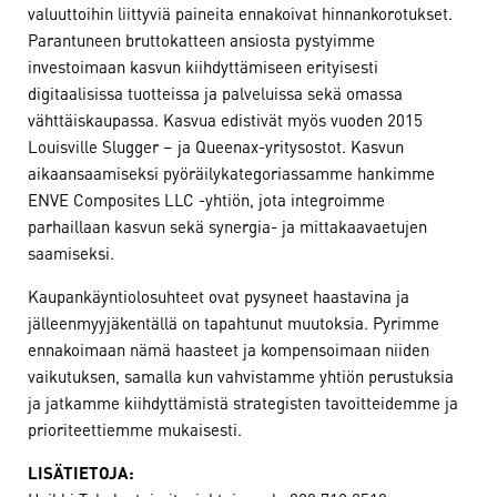
valuuttoihin liittyviä paineita ennakoivat hinnankorotukset.
Parantuneen bruttokatteen ansiosta pystyimme
investoimaan kasvun kiihdyttämiseen erityisesti
digitaalisissa tuotteissa ja palveluissa sekä omassa
vähttäiskaupassa. Kasvua edistivät myös vuoden 2015
Louisville Slugger – ja Queenax-yritysostot. Kasvun
aikaansaamiseksi pyöräilykategoriassamme hankimme
ENVE Composites LLC -yhtiön, jota integroimme
parhaillaan kasvun sekä synergia- ja mittakaavaetujen
saamiseksi.
Kaupankäyntiolosuhteet ovat pysyneet haastavina ja
jälleenmyyjäkentällä on tapahtunut muutoksia. Pyrimme
ennakoimaan nämä haasteet ja kompensoimaan niiden
vaikutuksen, samalla kun vahvistamme yhtiön perustuksia
ja jatkamme kiihdyttämistä strategisten tavoitteidemme ja
prioriteettiemme mukaisesti.
LISÄTIETOJA: