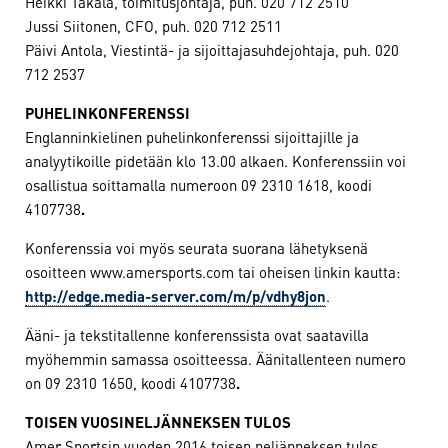
Heikki Takala, toimitusjohtaja, puh. 020 712 2510
Jussi Siitonen, CFO, puh. 020 712 2511
Päivi Antola, Viestintä- ja sijoittajasuhdejohtaja, puh. 020
712 2537
PUHELINKONFERENSSI
Englanninkielinen puhelinkonferenssi sijoittajille ja
analyytikoille pidetään klo 13.00 alkaen. Konferenssiin voi
osallistua soittamalla numeroon 09 2310 1618, koodi
4107738
.
Konferenssia voi myös seurata suorana lähetyksenä
osoitteen www.amersports.com tai oheisen linkin kautta:
http://edge.media-server.com/m/p/vdhy8jon
.
Ääni- ja tekstitallenne konferenssista ovat saatavilla
myöhemmin samassa osoitteessa. Äänitallenteen numero
on 09 2310 1650, koodi 4107738
.
TOISEN VUOSINELJÄNNEKSEN TULOS
Amer Sportsin vuoden 2016 toisen neljänneksen tulos