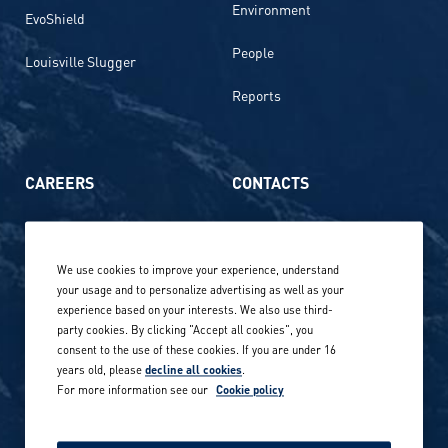
Environment
EvoShield
People
Louisville Slugger
Reports
CAREERS
CONTACTS
Life at Amer Sports
Whistleblowing
We use cookies to improve your experience, understand
Our locations globally
your usage and to personalize advertising as well as your
experience based on your interests. We also use third-
Career stories
Privacy Policy
party cookies. By clicking "Accept all cookies", you
consent to the use of these cookies. If you are under 16
Careers in sports
years old, please
decline all cookies
.
Site terms
For more information see our
Cookie policy
Accessibility
INVESTORS