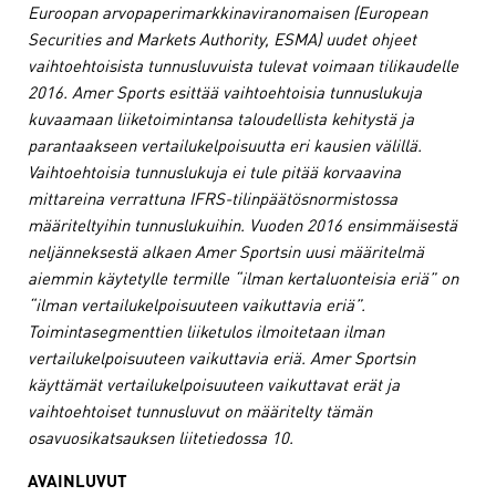
Euroopan arvopaperimarkkinaviranomaisen (European
Securities and Markets Authority, ESMA) uudet ohjeet
vaihtoehtoisista tunnusluvuista tulevat voimaan tilikaudelle
2016. Amer Sports esittää vaihtoehtoisia tunnuslukuja
kuvaamaan liiketoimintansa taloudellista kehitystä ja
parantaakseen vertailukelpoisuutta eri kausien välillä.
Vaihtoehtoisia tunnuslukuja ei tule pitää korvaavina
mittareina verrattuna IFRS-tilinpäätösnormistossa
määriteltyihin tunnuslukuihin. Vuoden 2016 ensimmäisestä
neljänneksestä alkaen Amer Sportsin uusi määritelmä
aiemmin käytetylle termille “ilman kertaluonteisia eriä” on
“ilman vertailukelpoisuuteen vaikuttavia eriä”.
Toimintasegmenttien liiketulos ilmoitetaan ilman
vertailukelpoisuuteen vaikuttavia eriä. Amer Sportsin
käyttämät vertailukelpoisuuteen vaikuttavat erät ja
vaihtoehtoiset tunnusluvut on määritelty tämän
osavuosikatsauksen liitetiedossa 10.
AVAINLUVUT