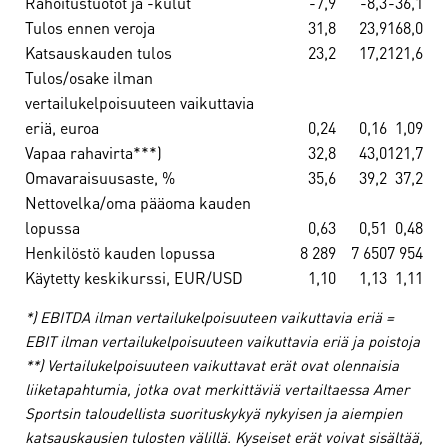
Rahoitustuotot ja -kulut
-7,9
-8,3
-36,1
Tulos ennen veroja
31,8
23,9
168,0
Katsauskauden tulos
23,2
17,2
121,6
Tulos/osake ilman
vertailukelpoisuuteen vaikuttavia
eriä, euroa
0,24
0,16
1,09
Vapaa rahavirta***)
32,8
43,0
121,7
Omavaraisuusaste, %
35,6
39,2
37,2
Nettovelka/oma pääoma kauden
lopussa
0,63
0,51
0,48
Henkilöstö kauden lopussa
8 289
7 650
7 954
Käytetty keskikurssi, EUR/USD
1,10
1,13
1,11
*) EBITDA ilman vertailukelpoisuuteen vaikuttavia eriä =
EBIT ilman vertailukelpoisuuteen vaikuttavia eriä ja poistoja
**) Vertailukelpoisuuteen vaikuttavat erät ovat olennaisia
liiketapahtumia, jotka ovat merkittäviä vertailtaessa Amer
Sportsin taloudellista suorituskykyä nykyisen ja aiempien
katsauskausien tulosten välillä. Kyseiset
erät voivat sisältää,