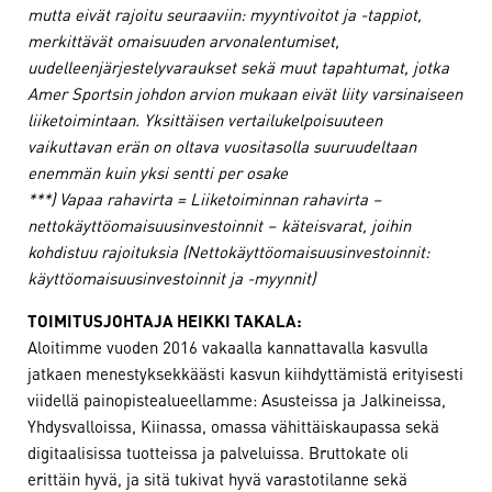
mutta eivät rajoitu seuraaviin: myyntivoitot ja -tappiot,
merkittävät omaisuuden arvonalentumiset,
uudelleenjärjestelyvaraukset sekä muut tapahtumat, jotka
Amer Sportsin johdon arvion mukaan eivät liity varsinaiseen
liiketoimintaan. Yksittäisen vertailukelpoisuuteen
vaikuttavan erän on oltava vuositasolla suuruudeltaan
enemmän kuin yksi sentti per osake
***)
Vapaa rahavirta =
Liiketoiminnan rahavirta –
nettokäyttöomaisuusinvestoinnit – käteisvarat, joihin
kohdistuu rajoituksia (Nettokäyttöomaisuusinvestoinnit:
käyttöomaisuusinvestoinnit ja -myynnit)
TOIMITUSJOHTAJA HEIKKI TAKALA:
Aloitimme vuoden 2016 vakaalla kannattavalla kasvulla
jatkaen menestyksekkäästi kasvun kiihdyttämistä erityisesti
viidellä painopistealueellamme: Asusteissa ja Jalkineissa,
Yhdysvalloissa, Kiinassa, omassa vähittäiskaupassa sekä
digitaalisissa tuotteissa ja palveluissa. Bruttokate oli
erittäin hyvä, ja sitä tukivat hyvä varastotilanne sekä