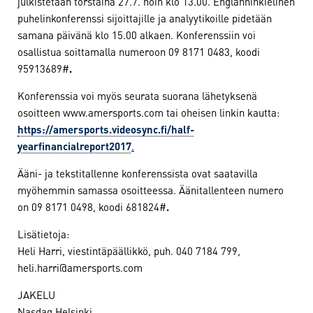
julkistetaan torstaina 27.7. noin klo 13.00. Englanninkielinen
puhelinkonferenssi sijoittajille ja analyytikoille pidetään
samana päivänä klo 15.00 alkaen. Konferenssiin voi
osallistua soittamalla numeroon 09 8171 0483, koodi
95913689#
.
Konferenssia voi myös seurata suorana lähetyksenä
osoitteen www.amersports.com tai oheisen linkin kautta:
https://amersports.videosync.fi/half-
yearfinancialreport2017
.
Ääni- ja tekstitallenne konferenssista ovat saatavilla
myöhemmin samassa osoitteessa. Äänitallenteen numero
on 09 8171 0498, koodi 681824#
.
Lisätietoja:
Heli Harri, viestintäpäällikkö, puh. 040 7184 799,
heli.harri@amersports.com
JAKELU
Nasdaq Helsinki