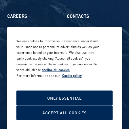
CAREERS
CONTACTS
Life at Amer Sports
Whistleblowing
We use cookies to improve your experience, understand
Our locations globally
your usage and to personalize advertising as well as your
experience based on your interests. We also use third-
Career stories
Privacy Policy
party cookies. By clicking "Accept all cookies", you
consent to the use of these cookies. If you are under 16
Careers in sports
years old, please
decline all cookies
.
Site terms
For more information see our
Cookie policy
Accessibility
INVESTORS
Cookie Policy
ONLY ESSENTIAL
NEWSROOM
Cookie settings
ACCEPT ALL COOKIES
Media contacts and materials