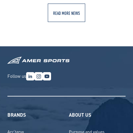
READ MORE NEWS
Follow us
BRANDS
ABOUT US
Arc’teryx
Purpose and values