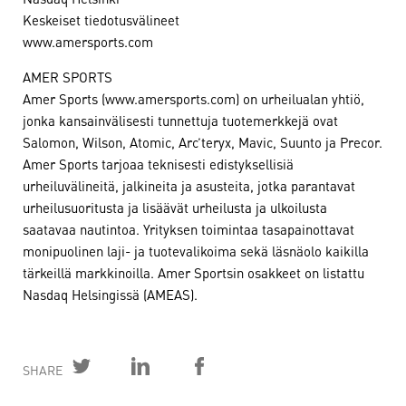
Keskeiset tiedotusvälineet
www.amersports.com
AMER SPORTS
Amer Sports (www.amersports.com) on urheilualan yhtiö,
jonka kansainvälisesti tunnettuja tuotemerkkejä ovat
Salomon, Wilson, Atomic, Arc’teryx, Mavic, Suunto ja Precor.
Amer Sports tarjoaa teknisesti edistyksellisiä
urheiluvälineitä, jalkineita ja asusteita, jotka parantavat
urheilusuoritusta ja lisäävät urheilusta ja ulkoilusta
saatavaa nautintoa. Yrityksen toimintaa tasapainottavat
monipuolinen laji- ja tuotevalikoima sekä läsnäolo kaikilla
tärkeillä markkinoilla. Amer Sportsin osakkeet on listattu
Nasdaq Helsingissä (AMEAS).
SHARE